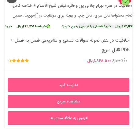
یال
•
خرید قسطی با ترب‌پی بدون کارمزد
هر قسط
462,125
ریال
•
خرید قسطی با ترب‌
خلاقیت در هنر: نمونه سوالات تستی و تشریحی فصل به فصل +
PDF قابل سرچ
قیمت
قیمت
6,000,000
1,848,500
ریال
امتیاز
اصلی
فعلی
4.37
از 5
6,000,000ریال
1,848,500ریال
مقایسه کنید
بود.
است.
مشاهده سریع
افزدون به علاقه مندی ها