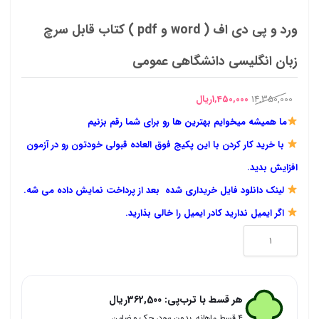
ورد و پی دی اف ( word و pdf ) کتاب قابل سرچ
زبان انگلیسی دانشگاهی عمومی
قیمت
قیمت
14,350,000
1,450,000
ریال
اصلی
فعلی
ما همیشه میخوایم بهترین ها رو برای شما رقم بزنیم
14,350,000ریال
1,450,000ریال
با خرید کار کردن با این پکیج فوق العاده قبولی خودتون رو در آزمون
بود.
است.
افزایش بدید.
لینک دانلود فایل خریداری شده بعد از پرداخت نمایش داده می شه.
اگر ایمیل ندارید کادر ایمیل را خالی بذارید.
ورد
و
پی
هر قسط با ترب‌پی:
362,500
ریال
دی
۴ قسط ماهانه. بدون سود، چک و ضامن.