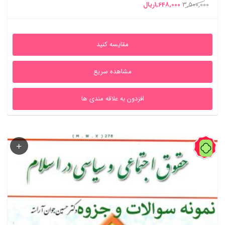
قیمت
قیمت
3,500,000
1,648,000
ریال
اصلی
فعلی
3,500,000ریال
1,648,000ریال
مقایسه کنید
بود.
است.
مشاهده سریع
افزدون به علاقه مندی ها
75%