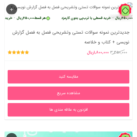
46%
یال
•
خرید قسطی با ترب‌پی بدون کارمزد
هر قسط
450,000
ریال
•
خرید قسطی با ترب‌
جدیدترین نمونه سوالات تستی وتشریحی فصل به فصل گزارش
نویسی + کتاب و خلاصه
قیمت
قیمت
3,350,000
1,800,000
ریال
امتیاز
اصلی
فعلی
5.00
از 5
3,350,000ریال
1,800,000ریال
مقایسه کنید
بود.
است.
مشاهده سریع
افزدون به علاقه مندی ها