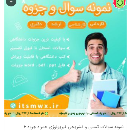
43%
یال
•
خرید قسطی با ترب‌پی بدون کارمزد
هر قسط
276,250
ریال
•
خرید قسطی با ترب‌
نمونه سوالات تستی و تشریحی فیزیولوژی همراه جزوه +