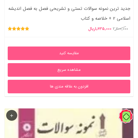
جدید ترین نمونه سوالات تستی و تشریحی فصل به فصل اندیشه
اسلامی 2 + خلاصه و کتاب
قیمت
قیمت
2,700,000
1,635,000
ریال
امتیاز
اصلی
فعلی
4.86
از 5
2,700,000ریال
1,635,000ریال
مقایسه کنید
بود.
است.
مشاهده سریع
افزدون به علاقه مندی ها
51%