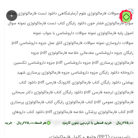
41%
یال
•
خرید قسطی با ترب‌پی بدون کارمزد
هر قسط
275,000
ریال
•
خرید قسطی با ترب‌
پاورپوینت (PPT) جامع و کامل فارماکولوژِی