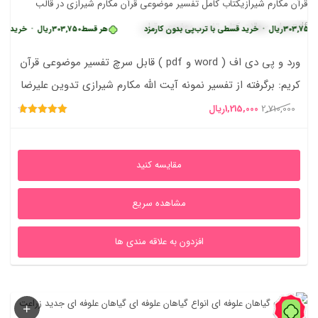
یال
•
خرید قسطی با ترب‌پی بدون کارمزد
هر قسط
303,750
ریال
•
خرید قسطی با ترب‌
ورد و پی دی اف ( word و pdf ) قابل سرچ تفسیر موضوعی قرآن
کریم: برگرفته از تفسیر نمونه آیت الله مکارم شیرازی تدوین علیرضا
کمالی
قیمت
قیمت
2,710,000
1,215,000
ریال
امتیاز
اصلی
فعلی
4.70
از 5
2,710,000ریال
1,215,000ریال
مقایسه کنید
بود.
است.
مشاهده سریع
افزدون به علاقه مندی ها
42%