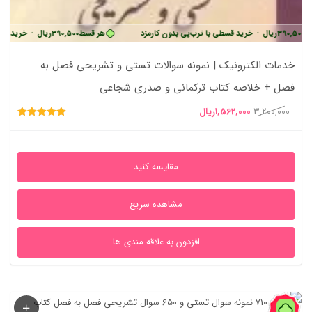
یال
•
خرید قسطی با ترب‌پی بدون کارمزد
هر قسط
390,500
ریال
•
خرید قسطی با ترب‌
خدمات الکترونیک | نمونه سوالات تستی و تشریحی فصل به
فصل + خلاصه کتاب ترکمانی و صدری شجاعی
قیمت
قیمت
3,200,000
1,562,000
ریال
امتیاز
اصلی
فعلی
5.00
از 5
3,200,000ریال
1,562,000ریال
مقایسه کنید
بود.
است.
مشاهده سریع
افزدون به علاقه مندی ها
69%