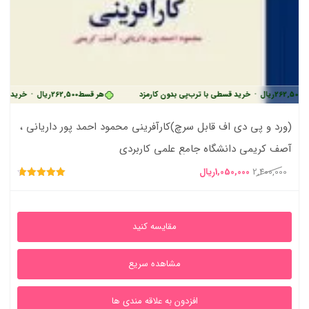
یال
•
خرید قسطی با ترب‌پی بدون کارمزد
هر قسط
262,500
ریال
•
خرید قسطی با ترب‌
(ورد و پی دی اف قابل سرچ)کارآفرینی محمود احمد پور داریانی ،
آصف کریمی دانشگاه جامع علمی کاربردی
قیمت
قیمت
2,400,000
1,050,000
ریال
امتیاز
اصلی
فعلی
4.72
از 5
2,400,000ریال
1,050,000ریال
مقایسه کنید
بود.
است.
مشاهده سریع
افزدون به علاقه مندی ها