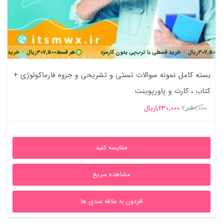
یال
•
خرید قسطی با ترب‌پی بدون کارمزد
هر قسط
307,500
ریال
•
خرید قسطی با ترب‌
بسته کامل نمونه سوالات تستی و تشریحی و جزوه فارماکولوژی +
کتاب ، کارت و پاورپوینت
قیمت
قیمت
2,050,000
1,230,000
ریال
اصلی
فعلی
2,050,000ریال
1,230,000ریال
مقایسه کنید
بود.
است.
مشاهده سریع
افزدون به علاقه مندی ها