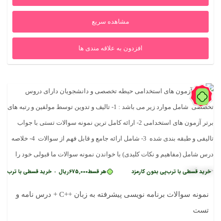
بود.
است.
مشاهده سریع
افزدون به علاقه مندی ها
83%
 قسطی با ترب‌پی بدون کارمزد
هر قسط
675,000
ریال
خرید قسطی با ترب‌پی بدون ک
•
نمونه سوالات برنامه نویسی پیشرفته به زبان ++C + درس نامه و
تست