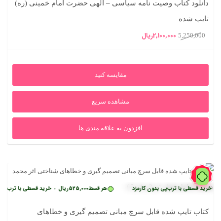
دانلود کتاب وصیت نامه سیاسی – الهی حضرت امام خمینی (ره)
تایپ شده
قیمت
قیمت
2,100,000
ریال
5,250,000
اصلی
فعلی
5,250,000ریال
2,100,000ریال
مقایسه کنید
بود.
است.
مشاهده سریع
افزدون به علاقه مندی ها
60%
 قسطی با ترب‌پی بدون کارمزد
هر قسط
525,000
ریال
خرید قسطی با ترب‌پی بدون ک
•
کتاب تایپ شده قابل سرچ مبانی تصمیم گیری و خطاهای