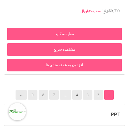
قیمت
قیمت
1,600,000
ریال
14,450,000
اصلی
فعلی
14,450,000ریال
1,600,000ریال
مقایسه کنید
بود.
است.
مشاهده سریع
افزدون به علاقه مندی ها
←
9
8
7
…
4
3
2
1
PPT