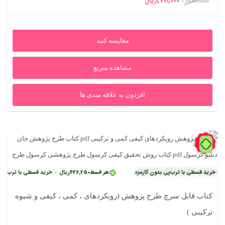
1,771,000
ریال
7,000,000
اصلی
فعلی
7,000,000ریال
1,771,000ریال
مقایسه کنید
بود.
است.
مشاهده سریع
افزدون به علاقه مندی ها
88%
 قسطی با ترب‌پی بدون کارمزد
هر قسط
426,250
ریال
خرید قسطی با ترب‌پی بدون ک
•
کتاب قابل سرچ طرح پژوهش (رویکردهای ، کمی ، کیفی و شیوه
ترکیبی )