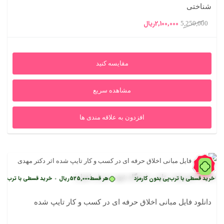
شناختی
قیمت
قیمت
2,100,000
ریال
5,250,000
اصلی
فعلی
5,250,000ریال
2,100,000ریال
مقایسه کنید
بود.
است.
مشاهده سریع
افزدون به علاقه مندی ها
60%
 قسطی با ترب‌پی بدون کارمزد
هر قسط
525,000
ریال
خرید قسطی با ترب‌پی بدون ک
•
دانلود فایل مبانی اخلاق حرفه ای در کسب و کار تایپ شده