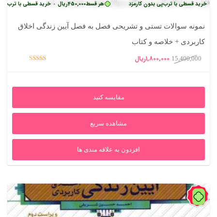
 قسطی با ترب‌پی بدون کارمزد
هر قسط
450,000
ریال
خرید قسطی با ترب‌پی بدون کا
•
نمونه سوالات تستی و تشریحی فصل به فصل آیین زندگی اخلاق
کاربردی + خلاصه و کتاب
قیمت
قیمت
1,800,000
ریال
15,400,000
امتیاز
اصلی
فعلی
5.00
از 5
15,400,000ریال
1,800,000ریال
مقایسه کنید
بود.
است.
مشاهده سریع
افزدون به علاقه مندی ها
75%