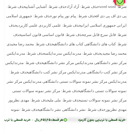
 قسطی با ترب‌پی بدون کارمزد
هر قسط
451,250
ریال
خرید قسطی با ترب‌پی بدون ک
•