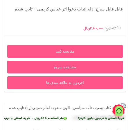
فایل قابل سرچ ادله اثبات دعوا اثر عباس کریمی + تایپ شده
قیمت
قیمت
2,100,000
ریال
5,250,000
اصلی
فعلی
5,250,000ریال
2,100,000ریال
مقایسه کنید
بود.
است.
مشاهده سریع
افزدون به علاقه مندی ها
60%
 قسطی با ترب‌پی بدون کارمزد
هر قسط
525,000
ریال
خرید قسطی با ترب‌پی بدون ک
•