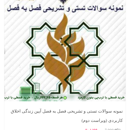
 قسطی با ترب‌پی بدون کارمزد
هر قسط
442,750
ریال
خرید قسطی با ترب‌پی بدون ک
•
نمونه سوالات تستی و تشریحی فصل به فصل آیین زندگی اخلاق
کاربردی (ویراست دوم)
قیمت
قیمت