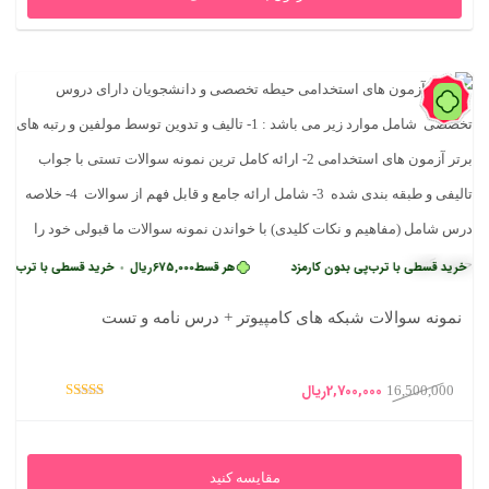
84%
 قسطی با ترب‌پی بدون کارمزد
هر قسط
675,000
ریال
خرید قسطی با ترب‌پی بدون ک
•
نمونه سوالات شبکه های کامپیوتر + درس نامه و تست
قیمت
قیمت
2,700,000
ریال
16,500,000
امتیاز
اصلی
فعلی
5.00
از 5
16,500,000ریال
2,700,000ریال
مقایسه کنید