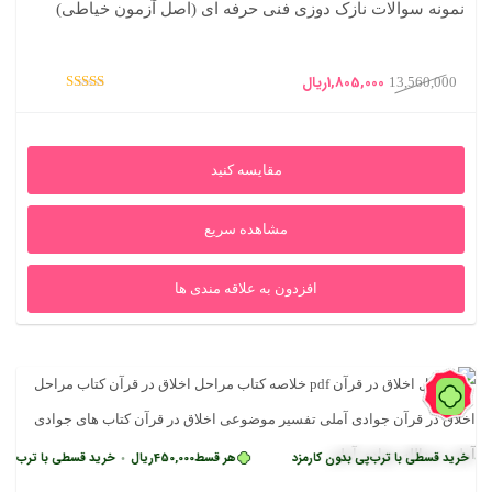
نمونه سوالات نازک دوزی فنی حرفه ای (اصل آزمون خیاطی)
قیمت
قیمت
1,805,000
ریال
13,560,000
امتیاز
اصلی
فعلی
5.00
از 5
13,560,000ریال
1,805,000ریال
مقایسه کنید
بود.
است.
مشاهده سریع
افزدون به علاقه مندی ها
88%
 قسطی با ترب‌پی بدون کارمزد
هر قسط
450,000
ریال
خرید قسطی با ترب‌پی بدون کا
•