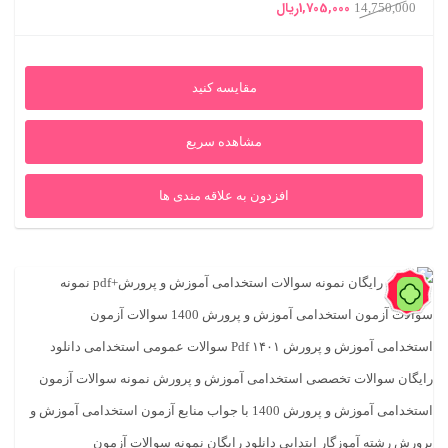
قیمت
قیمت
1,705,000
ریال
14,750,000
اصلی
فعلی
14,750,000ریال
1,705,000ریال
مقایسه کنید
بود.
است.
مشاهده سریع
افزدون به علاقه مندی ها
71%