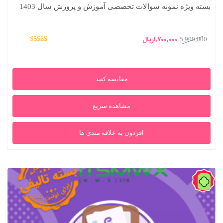
بسته ویژه نمونه سوالات تخصصی آموزش و پرورش سال 1403
قیمت
قیمت
1,700,000
ریال
5,900,000
امتیاز
اصلی
فعلی
5.00
از 5
5,900,000ریال
1,700,000ریال
مقایسه کنید
بود.
است.
مشاهده سریع
افزدون به علاقه مندی ها
71%