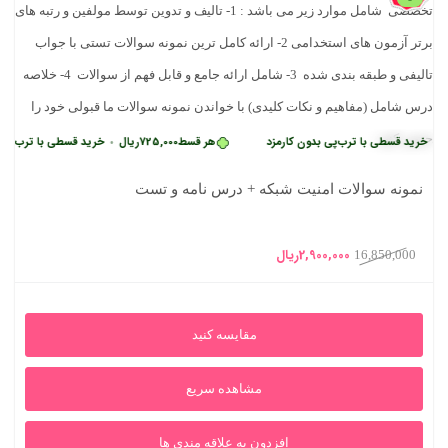
 قسطی با ترب‌پی بدون کارمزد
هر قسط
725,000
ریال
خرید قسطی با ترب‌پی بدون ک
•
نمونه سوالات امنیت شبکه + درس نامه و تست
قیمت
قیمت
2,900,000
ریال
16,850,000
اصلی
فعلی
16,850,000ریال
2,900,000ریال
مقایسه کنید
بود.
است.
مشاهده سریع
افزدون به علاقه مندی ها