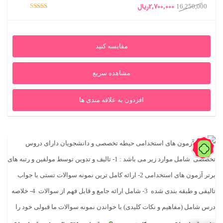
قیمت
قیمت
2,700,000
ریال
16,250,000
امتیاز
اصلی
فعلی
5.00
از 5
16,250,000ریال
2,700,000ریال
مقایسه کنید
بود.
است.
مشاهده سریع
افزدون به علاقه مندی ها
87%