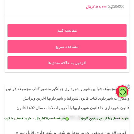
قیمت
قیمت
2,100,000
ریال
5,250,000
اصلی
فعلی
5,250,000ریال
2,100,000ریال
مقایسه کنید
بود.
است.
مشاهده سریع
افزدون به علاقه مندی ها
60%
 قسطی با ترب‌پی بدون کارمزد
هر قسط
525,000
ریال
خرید قسطی با ترب‌پی بدون ک
•
کتاب قوانین و مقررات مربوط به شهر و شهرداری قابل سرچ