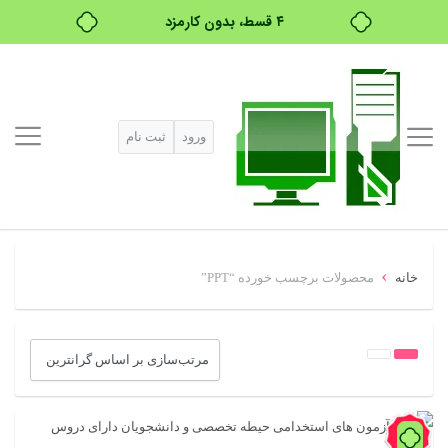
بدون ضامن، بدون سود
خرید قسطی با ترب‌پی
ورود
ثبت نام
›
خانه
محصولات برچسب خورده “PPT”
83%