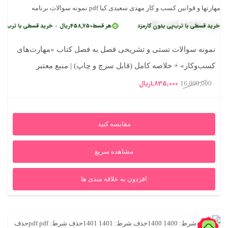
 قسطی با ترب‌پی بدون کارمزد
هر قسط
458,750
ریال
خرید قسطی با ترب‌پی بدون ک
•
نمونه سوالات تستی و تشریحی فصل به فصل کتاب «مهارت‌های
کسب‌وکار» + خلاصه کامل (قابل سرچ و چاپ) | منبع معتبر
قیمت
قیمت
دانشگاهی
1,835,000
ریال
16,000,000
اصلی
فعلی
16,000,000ریال
1,835,000ریال
مقایسه کنید
بود.
است.
مشاهده سریع
افزدون به علاقه مندی ها
87%