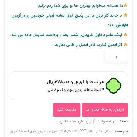
مشتری
اصلی
فعلی
ما همیشه میخوایم بهترین ها رو برای شما رقم بزنیم
5,100,000ریال
1,500,000ریال
با خرید کار کردن با این پکیج فوق العاده قبولی خودتون رو در آزمون
بود.
است.
افزایش بدید.
لینک دانلود فایل خریداری شده بعد از پرداخت نمایش داده می شه.
اگر ایمیل ندارید کادر ایمیل را خالی بذارید.
پکیج
ویژه
نمونه
هر قسط با ترب‌پی:
375,000
ریال
سوالات
۴ قسط ماهانه. بدون سود، چک و ضامن.
تستی
عمومی
افزدون به علاقه مندی ها
مقایسه کنید
آموزش
دسته:
نمونه سوالات آزمون های استخدامی
و
برچسب:
1400
,
1401
,
pdf
,
PPT
,
word
,
آزاد
,
آموزش و پرورش
,
استخدامی
,
پرورش