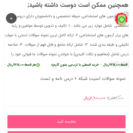
همچنین ممکن است دوست داشته باشید;
83%
سط
725,000
ریال
•
خرید قسطی با ترب‌پی بدون کارمزد
هر قسط
725,000
ریال
•
خرید قسط
نمونه سوالات امنیت شبکه + درس نامه و تست
قیمت
قیمت
16,850,000
2,900,000
ریال
اصلی
فعلی
16,850,000ریال
2,900,000ریال
مقایسه کنید
بود.
است.