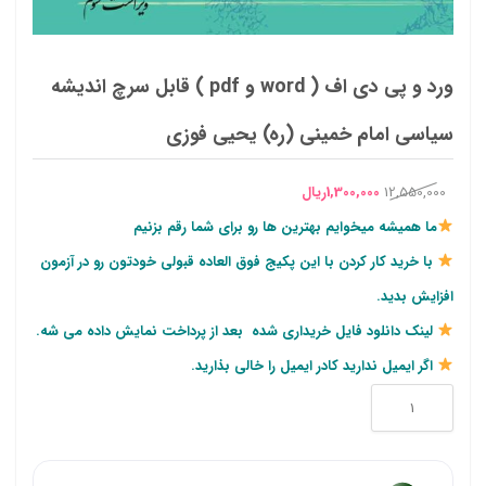
ورد و پی دی اف ( word و pdf ) قابل سرچ اندیشه
سیاسی امام خمینی (ره) یحیی فوزی
قیمت
قیمت
12,550,000
1,300,000
ریال
اصلی
فعلی
ما همیشه میخوایم بهترین ها رو برای شما رقم بزنیم
12,550,000ریال
1,300,000ریال
با خرید کار کردن با این پکیج فوق العاده قبولی خودتون رو در آزمون
بود.
است.
افزایش بدید.
لینک دانلود فایل خریداری شده بعد از پرداخت نمایش داده می شه.
اگر ایمیل ندارید کادر ایمیل را خالی بذارید.
ورد
و
پی