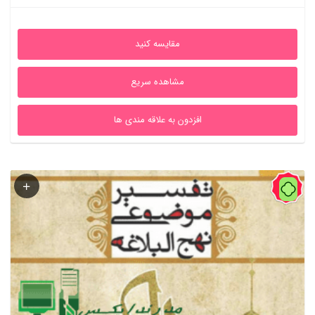
اصلی
فعلی
2,920,000ریال
1,400,000ریال
مقایسه کنید
بود.
است.
مشاهده سریع
افزدون به علاقه مندی ها
43%