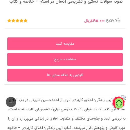
نمونه سوالات تستی و تشریحی انسان در اسلام + خلاصه و کتاب
قیمت
قیمت
4,720,000
1,195,000
ریال
امتیاز
اصلی
فعلی
5.00
از 5
4,720,000ریال
1,195,000ریال
مقایسه کنید
بود.
است.
مشاهده سریع
افزدون به علاقه مندی ها
44%