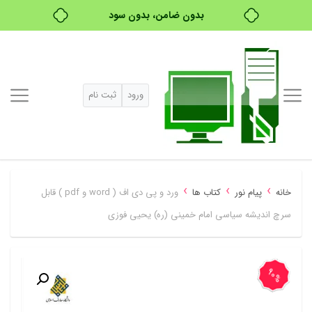
خرید قسطی با ترب‌پی
ورود
ثبت نام
›
›
›
خانه
پیام نور
کتاب ها
ورد و پی دی اف ( word و pdf ) قابل
سرچ اندیشه سیاسی امام خمینی (ره) یحیی فوزی
90%