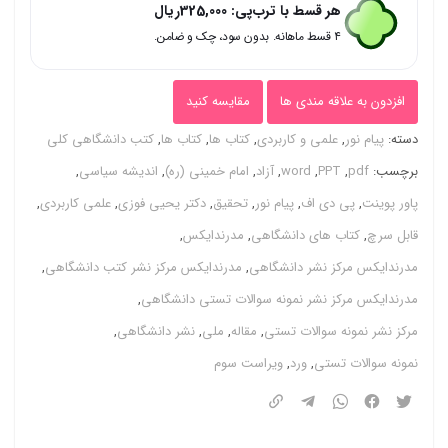
هر قسط با ترب‌پی:
325,000
ریال
دی
۴ قسط ماهانه. بدون سود، چک و ضامن.
اف
(
افزدون به علاقه مندی ها
مقایسه کنید
word
دسته:
پیام نور
,
علمی و کاربردی
,
کتاب ها
,
کتاب ها
,
کتب دانشگاهی کلی
و
برچسب:
pdf
,
PPT
,
word
,
آزاد
,
امام خمینی (ره)
,
اندیشه سیاسی
,
pdf
پاور پوینت
,
پی دی اف
,
پیام نور
,
تحقیق
,
دکتر یحیی فوزی
,
علمی کاربردی
,
)
قابل سرچ
,
کتاب های دانشگاهی
,
مدرندایکس
,
قابل
مدرندایکس مرکز نشر دانشگاهی
,
مدرندایکس مرکز نشر کتب دانشگاهی
,
سرچ
مدرندایکس مرکز نشر نمونه سوالات تستی دانشگاهی
,
اندیشه
مرکز نشر نمونه سوالات تستی
,
مقاله
,
ملی
,
نشر دانشگاهی
,
سیاسی
نمونه سوالات تستی
,
ورد
,
ویراست سوم
امام
خمینی
(ره)