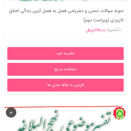
نمونه سوالات تستی و تشریحی فصل به فصل آیین زندگی اخلاق
کاربردی (ویراست دوم)
قیمت
قیمت
7,000,000
1,771,000
ریال
اصلی
فعلی
7,000,000ریال
1,771,000ریال
مقایسه کنید
بود.
است.
مشاهده سریع
افزدون به علاقه مندی ها
52%