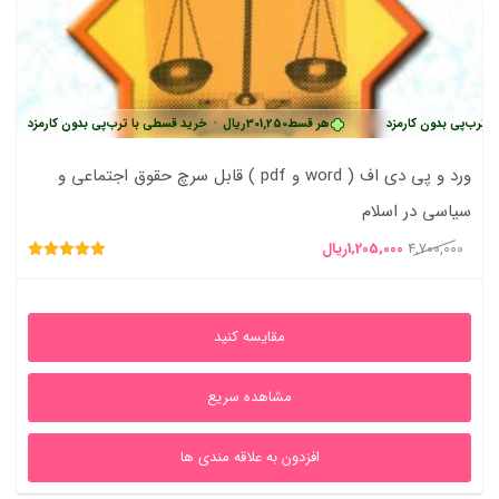
بدون کارمزد
هر قسط
301,250
ریال
•
خرید قسطی با ترب‌پی بدون کارمزد
هر ق
ورد و پی دی اف ( word و pdf ) قابل سرچ حقوق اجتماعی و
سیاسی در اسلام
قیمت
قیمت
4,700,000
1,205,000
ریال
امتیاز
اصلی
فعلی
5.00
از 5
4,700,000ریال
1,205,000ریال
مقایسه کنید
بود.
است.
مشاهده سریع
افزدون به علاقه مندی ها