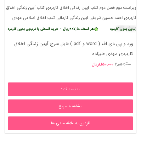
دون کارمزد
هر قسط
287,500
ریال
•
خرید قسطی با ترب‌پی بدون کارمزد
هر ق
ورد و پی دی اف ( word و pdf ) قابل سرچ آیین زندگی اخلاق
کاربردی مهدی علیزاده
قیمت
قیمت
2,050,000
1,150,000
ریال
اصلی
فعلی
2,050,000ریال
1,150,000ریال
مقایسه کنید
بود.
است.
مشاهده سریع
افزدون به علاقه مندی ها