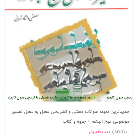
بدون کارمزد
هر قسط
350,000
ریال
•
خرید قسطی با ترب‌پی بدون کارمزد
هر ق
جدیدترین نمونه سوالات تستی و تشریحی فصل به فصل تفسیر
موضوعی نهج البلاغه + جزوه و کتاب
قیمت
قیمت
2,920,000
1,400,000
ریال