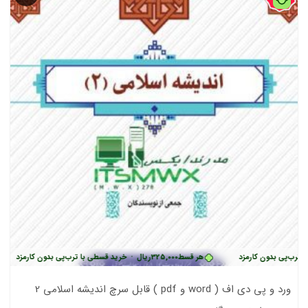
بدون کارمزد
هر قسط
325,000
ریال
•
خرید قسطی با ترب‌پی بدون کارمزد
هر 
ورد و پی دی اف ( word و pdf ) قابل سرچ اندیشه اسلامی 2