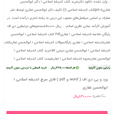
بدون کارمزد
هر قسط
325,000
ریال
•
خرید قسطی با ترب‌پی بدون کارمزد
هر 
ورد و پی دی اف ( word و pdf ) قابل سرچ اندیشه اسلامی 1
ابوالحسن غفاری
قیمت
قیمت
5,050,000
1,300,000
ریال
اصلی
فعلی
5,050,000ریال
1,300,000ریال