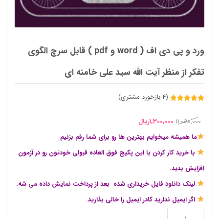
ورد و پی دی اف ( word و pdf ) قابل سرچ الگوی
تفکر از منظر آیت الله سید علی خامنه ای
(
4
بازخورد مشتری)
4
امتیازدهی
5.00
از 5
قیمت
قیمت
در
11,050,000
1,300,000
ریال
امتیازدهی
مشتری
اصلی
فعلی
ما همیشه میخوایم بهترین ها رو برای شما رقم بزنیم
11,050,000ریال
1,300,000ریال
با خرید کار کردن با این پکیج فوق العاده قبولی خودتون رو در آزمون
بود.
است.
افزایش بدید.
لینک دانلود فایل خریداری شده بعد از پرداخت نمایش داده می شه.
اگر ایمیل ندارید کادر ایمیل را خالی بذارید.
ورد