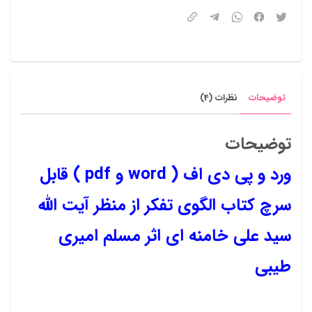
منظر
آیت
الله
سید
توضیحات
نظرات (4)
علی
خامنه
توضیحات
ای
ورد و پی دی اف ( word و pdf ) قابل
عدد
سرچ کتاب الگوی تفکر از منظر آیت الله
سید علی خامنه ای اثر مسلم امیری
طیبی