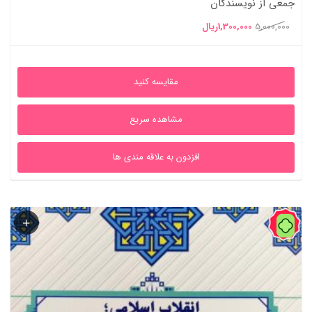
جمعی از نویسندگان
قیمت
قیمت
5,000,000
1,300,000
ریال
اصلی
فعلی
5,000,000ریال
1,300,000ریال
مقایسه کنید
بود.
است.
مشاهده سریع
افزدون به علاقه مندی ها
84%