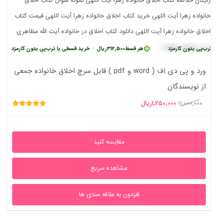
 بدون کارمزد
هر قسط
312,500
ریال
•
خرید قسطی با ترب‌پی بدون کارمزد
هر 
ورد و پی دی اف ( word و pdf ) قابل سرچ اخلاق خانواده جمعی
از نویسندگان
قیمت
قیمت
11,000,000
1,250,000
ریال
امتیاز
اصلی
فعلی
5.00
از 5
11,000,000ریال
1,250,000ریال
مقایسه کنید
بود.
است.
مشاهده سریع
افزدون به علاقه مندی ها