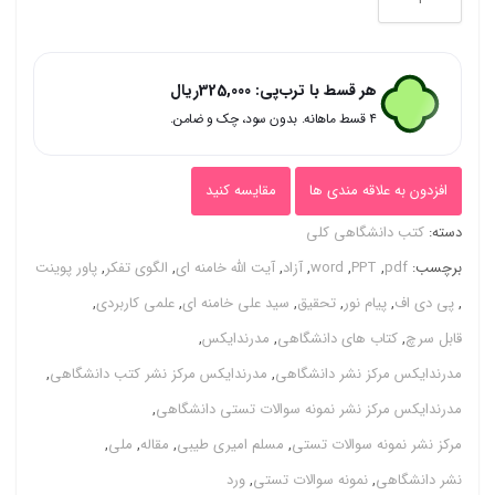
و
پی
هر قسط با ترب‌پی:
325,000
ریال
دی
۴ قسط ماهانه. بدون سود، چک و ضامن.
اف
(
افزدون به علاقه مندی ها
مقایسه کنید
word
دسته:
کتب دانشگاهی کلی
و
برچسب:
pdf
,
PPT
,
word
,
آزاد
,
آیت الله خامنه ای
,
الگوی تفکر
,
پاور پوینت
pdf
,
پی دی اف
,
پیام نور
,
تحقیق
,
سید علی خامنه ای
,
علمی کاربردی
,
)
قابل سرچ
,
کتاب های دانشگاهی
,
مدرندایکس
,
قابل
مدرندایکس مرکز نشر دانشگاهی
,
مدرندایکس مرکز نشر کتب دانشگاهی
,
سرچ
مدرندایکس مرکز نشر نمونه سوالات تستی دانشگاهی
,
الگوی
مرکز نشر نمونه سوالات تستی
,
مسلم امیری طیبی
,
مقاله
,
ملی
,
تفکر
نشر دانشگاهی
,
نمونه سوالات تستی
,
ورد
از