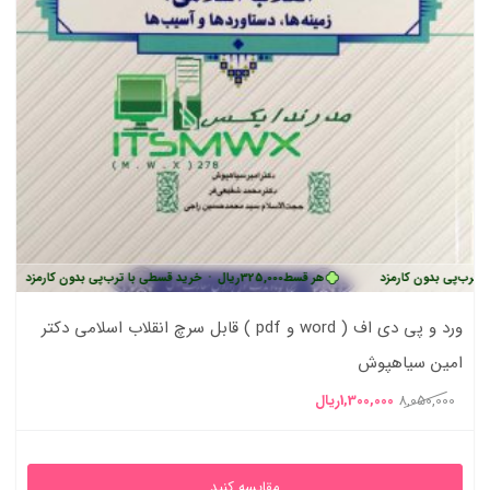
بدون کارمزد
هر قسط
325,000
ریال
•
خرید قسطی با ترب‌پی بدون کارمزد
هر 
ورد و پی دی اف ( word و pdf ) قابل سرچ انقلاب اسلامی دکتر
امین سیاهپوش
قیمت
قیمت
8,050,000
1,300,000
ریال
اصلی
فعلی
8,050,000ریال
1,300,000ریال
مقایسه کنید