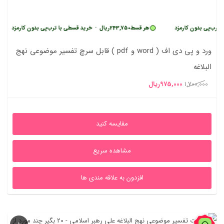
بدون کارمزد
هر قسط
243,750
ریال
•
خرید قسطی با ترب‌پی بدون کارمزد
هر 
ورد و پی دی اف ( word و pdf ) قابل سرچ تفسیر موضوعی نهج
البلاغه
قیمت
قیمت
1,700,000
975,000
ریال
اصلی
فعلی
1,700,000ریال
975,000ریال
مقایسه کنید
بود.
است.
مشاهده سریع
افزدون به علاقه مندی ها