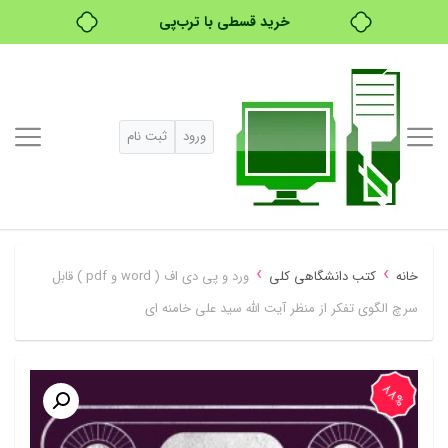
خرید قسطی با ترب‌پی
ورود
ثبت نام
›
›
خانه
کتب دانشگاهی کلی
ورد و پی دی اف ( word و pdf ) قابل
سرچ الگوی تفکر از منظر آیت الله سید علی خامنه ای
88%