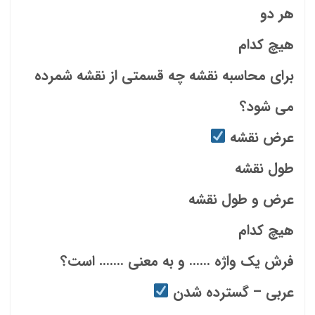
هر دو
هیچ کدام
برای محاسبه نقشه چه قسمتی از نقشه شمرده
می شود؟
عرض نقشه
طول نقشه
عرض و طول نقشه
هیچ کدام
فرش یک واژه …… و به معنی ……. است؟
عربی – گسترده شدن