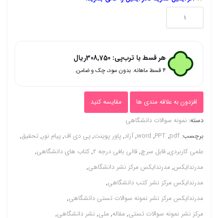
نمونه
سوالات
قالی
هر قسط با ترب‌پی:
308,750
ریال
بافی
۴ قسط ماهانه. بدون سود، چک و ضامن.
درجه
۲
افزدون به علاقه مندی ها
مقایسه کنید
اصل
دسته:
نمونه سوالات دانشگاهی
سوالات
برچسب:
pdf
,
PPT
,
word
,
آزاد
,
پاور پوینت
,
پی دی اف
,
پیام نور
,
تحقیق
,
100%
علمی کاربردی
,
قابل سرچ
,
قالی بافی درجه 2
,
کتاب های دانشگاهی
,
قبولی
مدرندایکس
,
مدرندایکس مرکز نشر دانشگاهی
,
عدد
مدرندایکس مرکز نشر کتب دانشگاهی
,
مدرندایکس مرکز نشر نمونه سوالات تستی دانشگاهی
,
مرکز نشر نمونه سوالات تستی
,
مقاله
,
ملی
,
نشر دانشگاهی
,