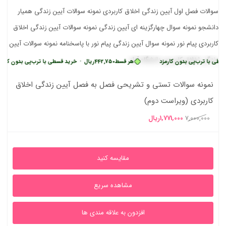
ب‌پی بدون کارمزد
هر قسط
442,750
ریال
•
خرید قسطی با ترب‌پی بدون کارمزد
نمونه سوالات تستی و تشریحی فصل به فصل آیین زندگی اخلاق
کاربردی (ویراست دوم)
قیمت
قیمت
7,000,000
1,771,000
ریال
اصلی
فعلی
7,000,000ریال
1,771,000ریال
مقایسه کنید
بود.
است.
مشاهده سریع
افزدون به علاقه مندی ها