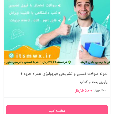
ب‌پی بدون کارمزد
هر قسط
276,250
ریال
•
خرید قسطی با ترب‌پی بدون کارمزد
نمونه سوالات تستی و تشریحی فیزیولوژی همراه جزوه +
پاورپوینت و کتاب
قیمت
قیمت
1,950,000
1,105,000
ریال
اصلی
فعلی
1,950,000ریال
1,105,000ریال
مقایسه کنید