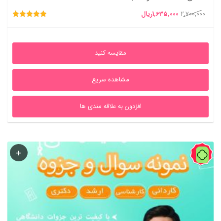
قیمت
قیمت
2,700,000
1,635,000
ریال
امتیاز
اصلی
فعلی
4.86
از 5
2,700,000ریال
1,635,000ریال
مقایسه کنید
بود.
است.
مشاهده سریع
افزدون به علاقه مندی ها
43%