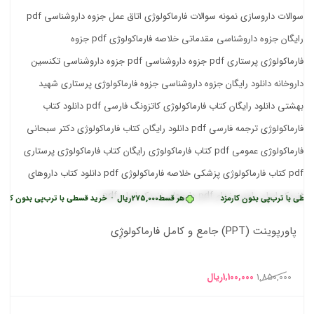
ب‌پی بدون کارمزد
هر قسط
275,000
ریال
•
خرید قسطی با ترب‌پی بدون کارمزد
پاورپوینت (PPT) جامع و کامل فارماکولوژِی
قیمت
قیمت
1,850,000
1,100,000
ریال
اصلی
فعلی