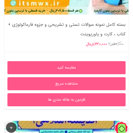
ب‌پی بدون کارمزد
هر قسط
307,500
ریال
•
خرید قسطی با ترب‌پی بدون کارمزد
بسته کامل نمونه سوالات تستی و تشریحی و جزوه فارماکولوژی +
کتاب ، کارت و پاورپوینت
قیمت
قیمت
2,050,000
1,230,000
ریال
اصلی
فعلی
2,050,000ریال
1,230,000ریال
مقایسه کنید
بود.
است.
مشاهده سریع
افزدون به علاقه مندی ها
39%