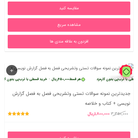
1,850,000ریال
1,100,000ریال
مقایسه کنید
بود.
است.
مشاهده سریع
افزدون به علاقه مندی ها
46%
رب‌پی بدون کارمزد
هر قسط
450,000
ریال
•
خرید قسطی با ترب‌پی بدون کارمزد
جدیدترین نمونه سوالات تستی وتشریحی فصل به فصل گزارش
نویسی + کتاب و خلاصه
قیمت
قیمت
3,350,000
1,800,000
ریال
امتیاز
اصلی
فعلی
5.00
از 5
3,350,000ریال
1,800,000ریال