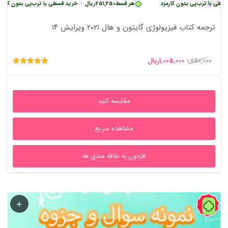
ب‌پی بدون کارمزد
هر قسط
251,250
ریال
•
خرید قسطی با ترب‌پی بدون کارمزد
ترجمه کتاب فیزیولوژی گایتون و هال ۲۰۲۱ ویرایش ۱۴
قیمت
قیمت
1,750,000
1,005,000
ریال
امتیاز
اصلی
فعلی
5.00
از 5
1,750,000ریال
1,005,000ریال
مقایسه کنید
بود.
است.
مشاهده سریع
افزدون به علاقه مندی ها
44%