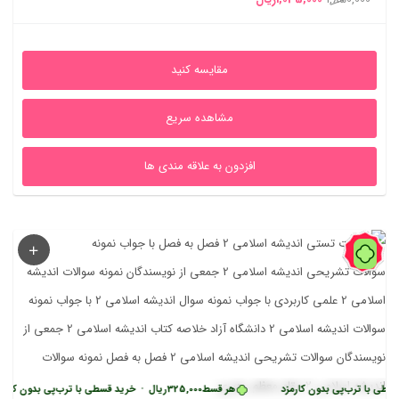
اصلی
فعلی
1,850,000ریال
1,035,000ریال
مقایسه کنید
بود.
است.
مشاهده سریع
افزدون به علاقه مندی ها
91%
ب‌پی بدون کارمزد
هر قسط
325,000
ریال
•
خرید قسطی با ترب‌پی بدون کارمزد