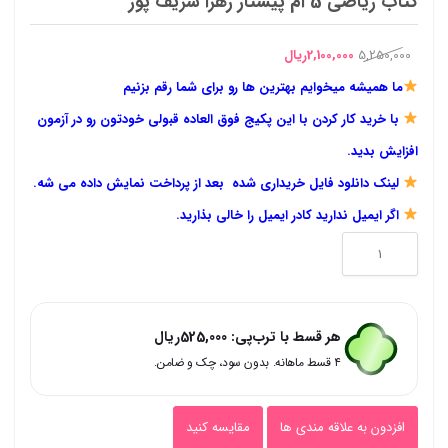
کتاب ریاضی 5 اُم پیشتاز زهرا شریف پور
قیمت
قیمت
5,250,000
2,100,000
ریال
اصلی
فعلی
ما همیشه میخوایم بهترین ها رو برای شما رقم بزنیم
5,250,000ریال
2,100,000ریال
با خرید کار کردن با این پکیج فوق العاده قبولی خودتون رو در آزمون
بود.
است.
افزایش بدید.
لینک دانلود فایل خریداری شده بعد از پرداخت نمایش داده می شه.
اگر ایمیل ندارید کادر ایمیل را خالی بذارید.
کتاب
ریاضی
5
هر قسط با ترب‌پی:
525,000
ریال
اُم
۴ قسط ماهانه. بدون سود، چک و ضامن.
پیشتاز
زهرا
افزدون به علاقه مندی ها
مقایسه کنید
شریف