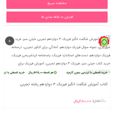
مشاهده سریع
افزدون به علاقه مندی ها
60%
خرید قسطی با ترب‌پی بدون کارمزد
هر قسط
525,000
ریال
•
خرید قسطی با ترب‌پی ب
کتاب آموزش شگفت انگیز فیزیک 3 دوازدهم رشته تجربی
قیمت
قیمت
5,250,000
2,100,000
ریال
اصلی
فعلی