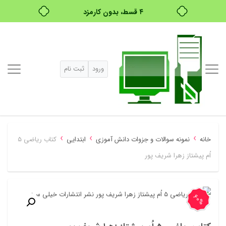
۴ قسط، بدون کارمزد
بدون ضامن، بدون سود
خرید قسطی با ترب‌پی
ورود
ثبت نام
›
›
›
خانه
نمونه سوالات و جزوات دانش آموزی
ابتدایی
کتاب ریاضی 5
اُم پیشتاز زهرا شریف پور
60%