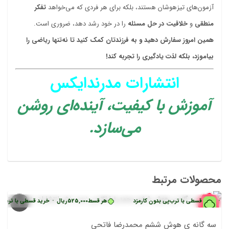
آزمون‌های تیزهوشان هستند، بلکه برای هر فردی که می‌خواهد
تفکر
منطقی
و
خلاقیت در حل مسئله
را در خود رشد دهد، ضروری است.
همین امروز سفارش دهید و به فرزندتان کمک کنید تا نه‌تنها ریاضی را
بیاموزد، بلکه لذت یادگیری را تجربه کند!
انتشارات مدرندایکس
آموزش با کیفیت، آینده‌ای روشن
می‌سازد.
محصولات مرتبط
60%
خرید قسطی با ترب‌پی بدون کارمزد
هر قسط
525,000
ریال
•
خرید قسطی با ترب‌پی ب
سه گانه ی هوش ششم محمدرضا فاتحی