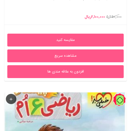
قیمت
قیمت
5,250,000
2,100,000
ریال
اصلی
فعلی
5,250,000ریال
2,100,000ریال
مقایسه کنید
بود.
است.
مشاهده سریع
افزدون به علاقه مندی ها
60%