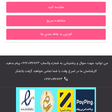
5,250,000ریال
2,100,000ریال
مقایسه کنید
بود.
است.
مشاهده سریع
افزدون به علاقه مندی ها
می توانید جهت سوال و پشتیبانی به شماره واتساپ 09920146763 پیام بدهید .
کارشناسان ما در اسرع وقت با شما تماس خواهند گرفت.باتشکر
09920146763