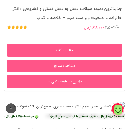
جدیدترین نمونه سوالات فصل به فصل تستی و تشریحی دانش
خانواده و جمعیت ویراست سوم + خلاصه و کتاب
قیمت
قیمت
2,500,000
1,618,000
ریال
امتیاز
اصلی
فعلی
5.00
از 5
2,500,000ریال
1,618,000ریال
مقایسه کنید
بود.
است.
مشاهده سریع
افزدون به علاقه مندی ها
12%
408,750
ریال
•
خرید قسطی با ترب‌پی بدون کارمزد
هر قسط
408,750
ریال
•
خرید قسطی