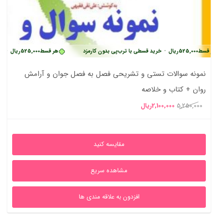
525,000
ریال
•
خرید قسطی با ترب‌پی بدون کارمزد
هر قسط
525,000
ریال
•
خرید قسطی
نمونه سوالات تستی و تشریحی فصل به فصل جوان و آرامش
روان + کتاب و خلاصه
قیمت
قیمت
5,250,000
2,100,000
ریال
اصلی
فعلی
5,250,000ریال
2,100,000ریال
مقایسه کنید
بود.
است.
مشاهده سریع
افزدون به علاقه مندی ها