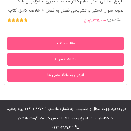
تاریخ تحلیلی صدر اسلام دکتر محمد نصیری: جامع‌ترین بانک
نمونه سوال تستی و تشریحی فصل به فصل + خلاصه کامل کتاب
قیمت
قیمت
1,850,000
1,635,000
ریال
امتیاز
اصلی
فعلی
5.00
از 5
1,850,000ریال
1,635,000ریال
مقایسه کنید
بود.
است.
مشاهده سریع
افزدون به علاقه مندی ها
می توانید جهت سوال و پشتیبانی به شماره واتساپ 09920146763 پیام بدهید .
کارشناسان ما در اسرع وقت با شما تماس خواهند گرفت.باتشکر
09920146763