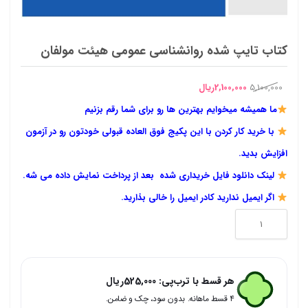
کتاب تایپ شده روانشناسی عمومی هیئت مولفان
قیمت
قیمت
5,100,000
2,100,000
ریال
اصلی
فعلی
ما همیشه میخوایم بهترین ها رو برای شما رقم بزنیم
5,100,000ریال
2,100,000ریال
با خرید کار کردن با این پکیج فوق العاده قبولی خودتون رو در آزمون
بود.
است.
افزایش بدید.
لینک دانلود فایل خریداری شده بعد از پرداخت نمایش داده می شه.
اگر ایمیل ندارید کادر ایمیل را خالی بذارید.
کتاب
تایپ
شده
هر قسط با ترب‌پی:
525,000
ریال
روانشناسی
۴ قسط ماهانه. بدون سود، چک و ضامن.
عمومی