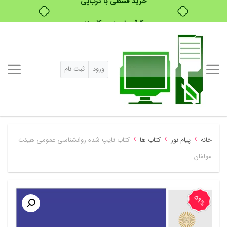
۴ قسط، بدون کارمزد
بدون ضامن، بدون سود
خرید قسطی با ترب‌پی
ورود
ثبت نام
›
›
›
خانه
پیام نور
کتاب ها
کتاب تایپ شده روانشناسی عمومی هیئت
مولفان
59%