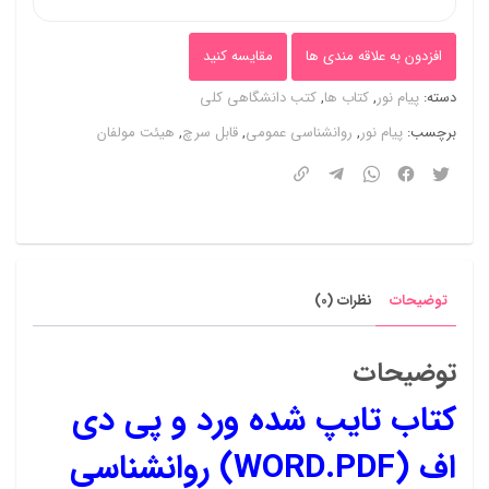
هیئت
افزدون به علاقه مندی ها
مقایسه کنید
مولفان
دسته:
پیام نور
,
کتاب ها
,
کتب دانشگاهی کلی
عدد
برچسب:
پیام نور
,
روانشناسی عمومی
,
قابل سرچ
,
هیئت مولفان
توضیحات
نظرات (0)
توضیحات
کتاب تایپ شده ورد و پی دی
اف (WORD.PDF) روانشناسی