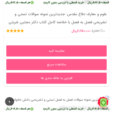
562,50
ریال
•
خرید قسطی با ترب‌پی بدون کارمزد
هر قسط
562,500
ریال
•
خرید قسطی
علوم و معارف دفاع مقدس: جدیدترین نمونه سوالات تستی و
تشریحی فصل به فصل با خلاصه کامل کتاب دکتر مجتبی شربتی
و دکتر هادی مراد پیری (قابل سرچ)
قیمت
قیمت
5,650,000
2,250,000
ریال
امتیاز
اصلی
فعلی
5.00
از 5
5,650,000ریال
2,250,000ریال
مقایسه کنید
بود.
است.
مشاهده سریع
افزدون به علاقه مندی ها
35%
404,500
ریال
•
خرید قسطی با ترب‌پی بدون کارمزد
هر قسط
404,500
ریال
•
خرید قسطی