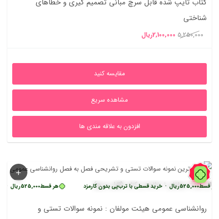
کتاب تایپ شده قابل سرچ مبانی تصمیم گیری و خطاهای
شناختی
قیمت
قیمت
5,250,000
2,100,000
ریال
اصلی
فعلی
5,250,000ریال
2,100,000ریال
مقایسه کنید
بود.
است.
مشاهده سریع
افزدون به علاقه مندی ها
59%
525,000
ریال
•
خرید قسطی با ترب‌پی بدون کارمزد
هر قسط
525,000
ریال
•
خرید قسطی
روانشناسی عمومی هیئت مولفان : نمونه سوالات تستی و