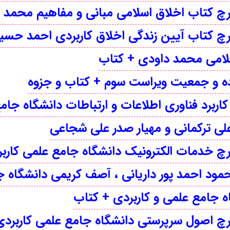
لامی محمد داودی + کتاب
ه و جمعیت ویراست سوم + کتاب و جزوه
ی ترکمانی و مهیار صدر علی شجاعی
مود احمد پور داریانی ، آصف کریمی دانشگاه ج
اه جامع علمی و کاربردی + کتاب