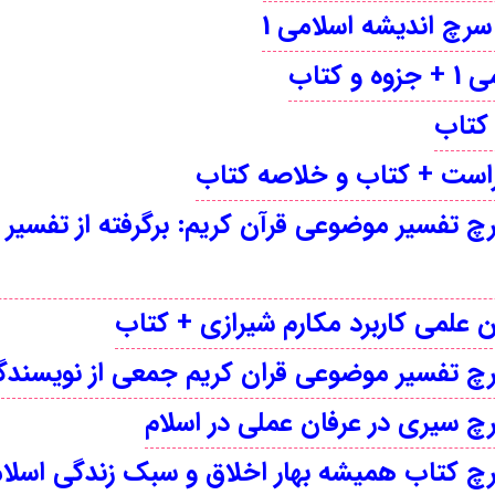
تاب
اف ( word و pdf ) قابل سرچ تفسیر موضوعی قرآن کریم: برگرفته
 علمی کاربرد مکارم شیرازی + کتاب