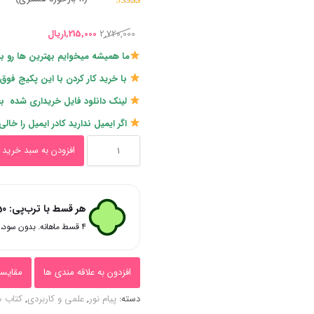
11
امتیازدهی
5.00
از 5 در
امتیازدهی
قیمت
قیمت
2,720,000
1,215,000
ریال
مشتری
اصلی
فعلی
ما همیشه میخوایم بهترین ها رو بر
2,720,000ریال
1,215,000ریال
با خرید کار کردن با این پکیج فوق 
بود.
است.
لینک دانلود فایل خریداری شده ب
اگر ایمیل ندارید کادر ایمیل را خالی
ورد
افزودن به سبد خرید
و
پی
هر قسط با ترب‌پی:
50
دی
۴ قسط ماهانه. بدون سود، چک و ضامن.
اف
(
افزدون به علاقه مندی ها
مقایسه
word
دسته:
پیام نور
,
علمی و کاربردی
,
کتاب ه
و