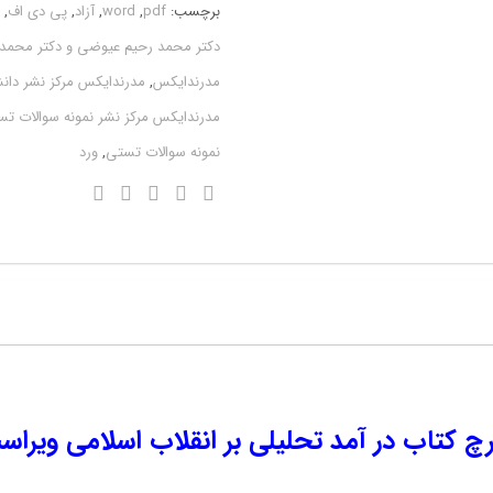
برچسب:
pdf
,
word
,
آزاد
,
پی دی اف
,
pdf
دکتر محمد رحیم عیوضی و دکتر محمد 
)
مدرندایکس
,
مدرندایکس مرکز نشر دان
قابل
مدرندایکس مرکز نشر نمونه سوالات ت
سرچ
نمونه سوالات تستی
,
ورد
در
آمد
تحلیلی
بر
انقلاب
اسلامی
ویراست
دوم
اف ( word و pdf ) قابل سرچ کتاب در آمد تحلیلی بر انقلاب
عیوضی
و