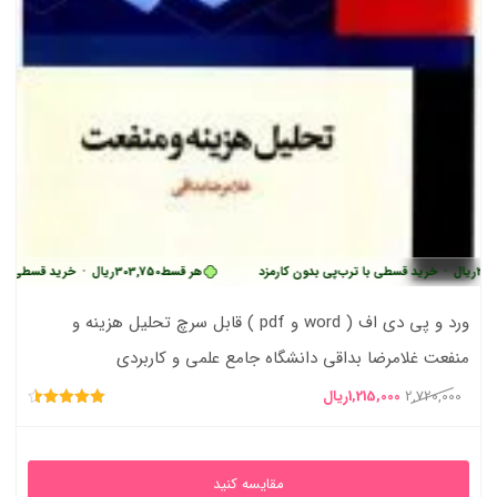
•
خرید قسطی با ترب‌پی بدون کارمزد
هر قسط
303,750
ریال
•
خرید قسطی با ترب‌پی ب
ورد و پی دی اف ( word و pdf ) قابل سرچ تحلیل هزینه و
منفعت غلامرضا بداقی دانشگاه جامع علمی و کاربردی
قیمت
قیمت
2,720,000
1,215,000
ریال
امتیاز
اصلی
فعلی
4.50
از 5
2,720,000ریال
1,215,000ریال
مقایسه کنید