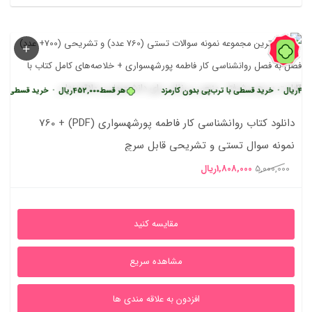
64%
•
خرید قسطی با ترب‌پی بدون کارمزد
هر قسط
452,000
ریال
•
خرید قسطی با ترب‌پی ب
دانلود کتاب روانشناسی کار فاطمه پورشهسواری (PDF) + 760
نمونه سوال تستی و تشریحی قابل سرچ
قیمت
قیمت
5,000,000
1,808,000
ریال
اصلی
فعلی
5,000,000ریال
1,808,000ریال
مقایسه کنید
بود.
است.
مشاهده سریع
افزدون به علاقه مندی ها