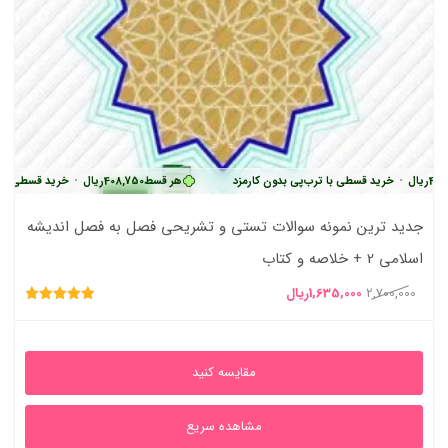
•
خرید قسطی با ترب‌پی بدون کارمزد
هر قسط
408,750
ریال
•
خرید قسطی با ترب‌پی ب
جدید ترین نمونه سوالات تستی و تشریحی فصل به فصل اندیشه
اسلامی 2 + خلاصه و کتاب
قیمت
قیمت
2,700,000
1,635,000
ریال
امتیاز
اصلی
فعلی
4.86
از 5
2,700,000ریال
1,635,000ریال
مقایسه کنید
بود.
است.
مشاهده سریع