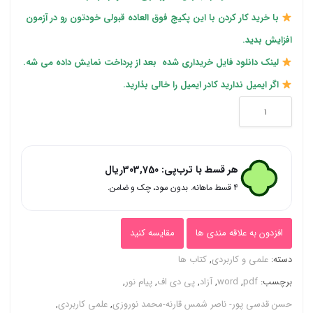
2,720,000ریال
1,215,000ریال
با خرید کار کردن با این پکیج فوق العاده قبولی خودتون رو در آزمون
بود.
است.
افزایش بدید.
لینک دانلود فایل خریداری شده بعد از پرداخت نمایش داده می شه.
اگر ایمیل ندارید کادر ایمیل را خالی بذارید.
ورد
و
پی
هر قسط با ترب‌پی:
303,750
ریال
دی
۴ قسط ماهانه. بدون سود، چک و ضامن.
اف
(
افزدون به علاقه مندی ها
مقایسه کنید
word
دسته:
علمی و کاربردی
,
کتاب ها
و
برچسب:
pdf
,
word
,
آزاد
,
پی دی اف
,
پیام نور
,
pdf
حسن قدسی پور- ناصر شمس قارنه-محمد نوروزی
,
علمی کاربردی
,
)