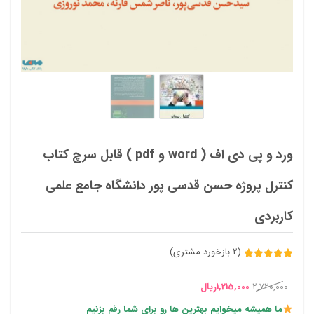
ورد و پی دی اف ( word و pdf ) قابل سرچ کتاب
کنترل پروژه حسن قدسی پور دانشگاه جامع علمی
کاربردی
(
2
بازخورد مشتری)
2
امتیازدهی
5.00
از 5
قیمت
قیمت
در
2,720,000
1,215,000
ریال
امتیازدهی
مشتری
اصلی
فعلی
ما همیشه میخوایم بهترین ها رو برای شما رقم بزنیم