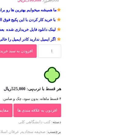
5,250,000
2,100,000
ریال
اصلی
فعلی
ما همیشه میخوایم بهترین ها رو برا
5,250,000ریال
00
با خرید کار کردن با این پکیج فوق ا
بود.
است.
لینک دانلود فایل خریداری شده بعد
اگر ایمیل ندارید کادر ایمیل را خالی
نمونه
افزودن به سبد خرید
سوالات
تستی
و
تشریحی
هر قسط با ترب‌پی:
525,000
ریال
فصل
۴ قسط ماهانه. بدون سود، چک و ضامن.
به
افزدون به علاقه مندی ها
مقایس
فصل
دسته:
کتب دانشگاهی کلی
عرفان
برچسب:
صحیفه سجادیه
,
عرفان اسلا
اسلامی