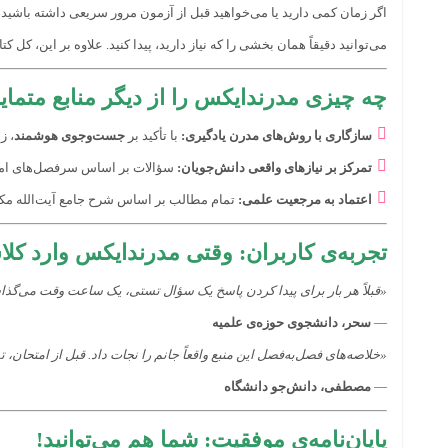
اگر زمان کمی دارید یا می‌خواهید قبل از آزمون مرور سریعی داشته باشید
می‌توانید دقیقاً همان بخشی را که نیاز دارید، پیدا کنید. علاوه بر این، کل 
چه چیزی مدرندایکس را از دیگر منابع متمای
سازگاری با روش‌های مدرن یادگیری:
با تأکید بر
جست‌وجوی هوشمند
، زما
تمرکز بر نیازهای واقعی دانش‌جویان:
سؤالات بر اساس سرفصل‌های امتح
اعتماد به مرجعیت علمی:
تمام مطالب بر اساس شرح جامع آیت‌الله مکا
تجربه‌ی کاربران: وقتی مدرندایکس وارد ک
«قبلاً هر بار برای پیدا کردن پاسخ یک سؤال تستی، یک ساعت وقت می‌گذاشتم. با مدرندایکس، همین کار را در 
—
سحر، دانشجوی حوزه‌ی علمیه
«خلاصه‌های فصل‌به‌فصل این منبع واقعاً جانم را نجات داد. قبل از امتحان،
—
مصطفی، دانش‌جو دانشگاه
پایان‌نامه‌ی موفقیت: شما هم می‌توانید!