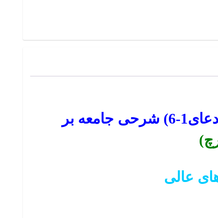
نمونه سوالات تستی و تشریحی فصل به فصل عرفان اسلامی جلد 2 (دعای1-6) شرحی جامعه بر
چ)
های عالی