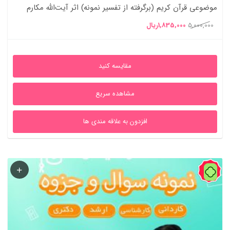
موضوعی قرآن کریم (برگرفته از تفسیر نمونه) اثر آیت‌الله مکارم
شیرازی گردآوری علیرضا کمالی + خلاصه و کتاب قابل سرچ
قیمت
قیمت
5,000,000
1,835,000
ریال
اصلی
فعلی
5,000,000ریال
1,835,000ریال
مقایسه کنید
بود.
است.
مشاهده سریع
افزدون به علاقه مندی ها
40%