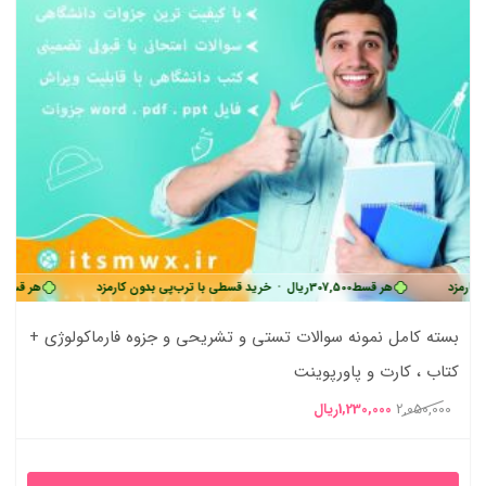
هر قسط
307,500
ریال
•
خرید قسطی با ترب‌پی بدون کارمزد
هر قسط
307,500
ری
بسته کامل نمونه سوالات تستی و تشریحی و جزوه فارماکولوژی +
کتاب ، کارت و پاورپوینت
قیمت
قیمت
2,050,000
1,230,000
ریال
اصلی
فعلی
2,050,000ریال
1,230,000ریال