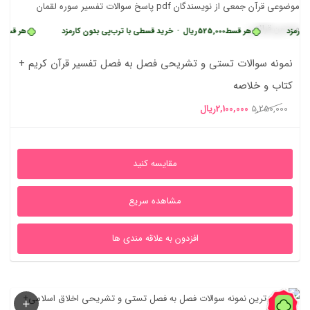
هر قسط
525,000
ریال
•
خرید قسطی با ترب‌پی بدون کارمزد
هر قسط
525,000
ری
نمونه سوالات تستی و تشریحی فصل به فصل تفسیر قرآن کریم +
کتاب و خلاصه
قیمت
قیمت
5,250,000
2,100,000
ریال
اصلی
فعلی
5,250,000ریال
2,100,000ریال
مقایسه کنید
بود.
است.
مشاهده سریع
افزدون به علاقه مندی ها
60%