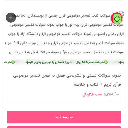
60%
هر قسط
525,000
ریال
•
خرید قسطی با ترب‌پی بدون کارمزد
هر قسط
525,000
ری
نمونه سوالات تستی و تشریحی فصل به فصل تفسیر موضوعی
قرآن کریم + کتاب و خلاصه
قیمت
قیمت
5,250,000
2,100,000
ریال
اصلی
فعلی
5,250,000ریال
2,100,000ریال
مقایسه کنید
بود.
است.