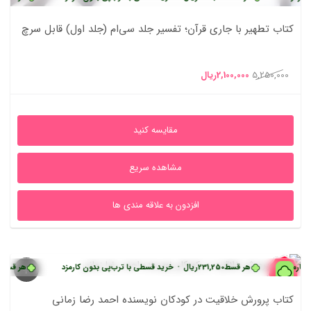
کتاب تطهیر با جاری قرآن؛ تفسیر جلد سی‌ام (جلد اول) قابل سرچ
قیمت
قیمت
5,250,000
2,100,000
ریال
اصلی
فعلی
5,250,000ریال
2,100,000ریال
مقایسه کنید
بود.
است.
مشاهده سریع
افزدون به علاقه مندی ها
42%
هر قسط
231,250
ریال
•
خرید قسطی با ترب‌پی بدون کارمزد
هر قسط
231,250
ری
کتاب پرورش خلاقیت در کودکان نویسنده احمد رضا زمانی