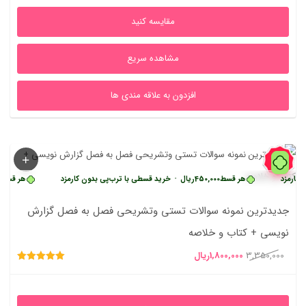
13,880,000ریال
1,350,000ریال
مقایسه کنید
بود.
است.
مشاهده سریع
افزدون به علاقه مندی ها
46%
هر قسط
450,000
ریال
•
خرید قسطی با ترب‌پی بدون کارمزد
هر قسط
450,000
ری
جدیدترین نمونه سوالات تستی وتشریحی فصل به فصل گزارش
نویسی + کتاب و خلاصه
قیمت
قیمت
3,350,000
1,800,000
ریال
امتیاز
اصلی
فعلی
5.00
از 5
3,350,000ریال
1,800,000ریال