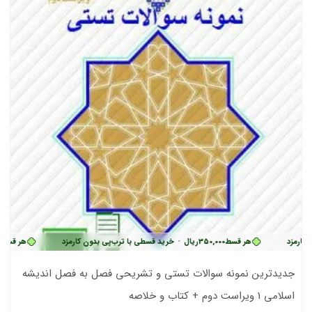
هر قسط
350,000
ریال
•
خرید قسطی با ترب‌پی بدون کارمزد
هر قسط
350,000
ری
جدیدترین نمونه سوالات تستی و تشریحی فصل به فصل اندیشه
اسلامی 1 ویراست دوم + کتاب و خلاصه