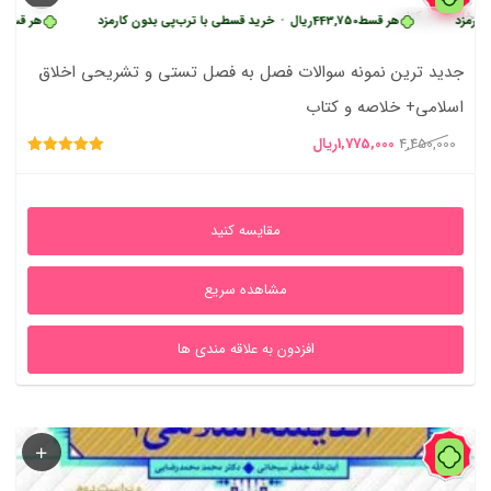
هر قسط
443,750
ریال
•
خرید قسطی با ترب‌پی بدون کارمزد
هر قسط
443,750
ر
جدید ترین نمونه سوالات فصل به فصل تستی و تشریحی اخلاق
اسلامی+ خلاصه و کتاب
قیمت
قیمت
4,450,000
1,775,000
ریال
امتیاز
اصلی
فعلی
5.00
از 5
4,450,000ریال
1,775,000ریال
مقایسه کنید
بود.
است.
مشاهده سریع
افزدون به علاقه مندی ها
1%