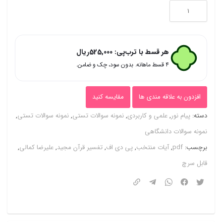
نمونه
سوالات
تستی
هر قسط با ترب‌پی:
525,000
ریال
و
۴ قسط ماهانه. بدون سود، چک و ضامن.
تشریحی
فصل
افزدون به علاقه مندی ها
مقایسه کنید
به
دسته:
پیام نور
,
علمی و کاربردی
,
نمونه سوالات تستی
,
نمونه سوالات تستی
,
فصل
نمونه سوالات دانشگاهی
تفسیر
برچسب:
pdf
,
آیات منتخب
,
پی دی اف
,
تفسیر قرآن مجید
,
علیرضا کمالی
,
قرآن
قابل سرچ
مجید(آیات
منتخب)
+
کتاب