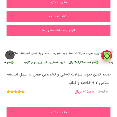
مقایسه کنید
بود.
است.
مشاهده سریع
افزدون به علاقه مندی ها
39%
هر قسط
408,750
ریال
•
خرید قسطی با ترب‌پی بدون کارمزد
هر قسط
408,750
ری
جدید ترین نمونه سوالات تستی و تشریحی فصل به فصل اندیشه
اسلامی 2 + خلاصه و کتاب
قیمت
قیمت
2,700,000
1,635,000
ریال
امتیاز
اصلی
فعلی
4.86
از 5
2,700,000ریال
1,635,000ریال
مقایسه کنید
بود.
است.