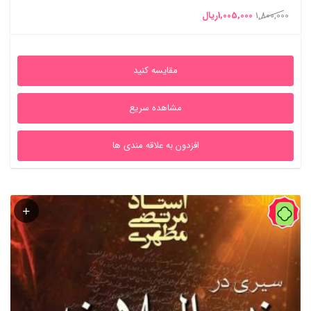
قیمت
قیمت
1,800,000
1,005,000
ریال
اصلی
فعلی
1,800,000ریال
1,005,000ریال
مقایسه کنید
بود.
است.
مشاهده سریع
افزدون به علاقه مندی ها
90%