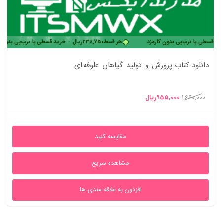
رب‌پی بدون کارمزد
هر قسط
238,750
ریال
•
خرید قسطی با ترب‌پی بدون کارمزد
دانلود کتاب پرورش و تولید گیاهان علوفه ای
قیمت
قیمت
1,660,000
955,000
ریال
اصلی
فعلی
1,660,000ریال
955,000ریال
مقایسه کنید
بود.
است.
مشاهده سریع
افزدون به علاقه مندی ها