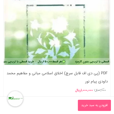
رب‌پی بدون کارمزد
هر قسط
250,000
ریال
•
خرید قسطی با ترب‌پی بدون کارمزد
PDF (پی دی اف قابل سرچ) اخلاق اسلامی مبانی و مفاهیم محمد
داودی پیام نور
قیمت
قیمت
1,700,000
1,000,000
ریال
0
اصلی
فعلی
افزودن به سبد خرید
1,700,000ریال
1,000,000ریال
مقایسه کنید