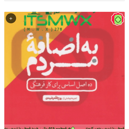
60%
رب‌پی بدون کارمزد
هر قسط
525,000
ریال
•
خرید قسطی با ترب‌پی بدون کارمزد