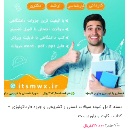
رب‌پی بدون کارمزد
هر قسط
307,500
ریال
•
خرید قسطی با ترب‌پی بدون کارمزد
بسته کامل نمونه سوالات تستی و تشریحی و جزوه فارماکولوژی +
کتاب ، کارت و پاورپوینت
قیمت
قیمت
2,050,000
1,230,000
ریال