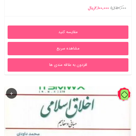
قیمت
قیمت
5,250,000
2,100,000
ریال
اصلی
فعلی
5,250,000ریال
2,100,000ریال
مقایسه کنید
بود.
است.
مشاهده سریع
افزدون به علاقه مندی ها
41%