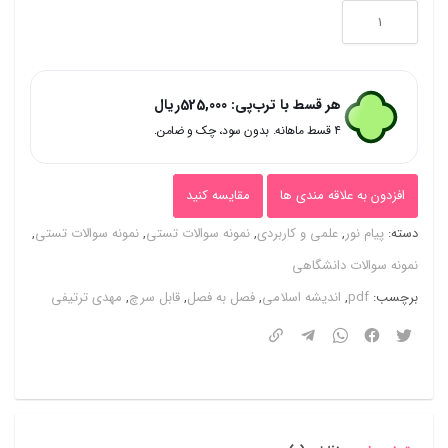
نمونه
سوالات
تستی
هر قسط با ترب‌پی:
525,000
ریال
و
۴ قسط ماهانه. بدون سود، چک و ضامن.
تشریحی
فصل
افزدون به علاقه مندی ها
مقایسه کنید
به
دسته:
پیام نور
,
علمی و کاربردی
,
نمونه سوالات تستی
,
نمونه سوالات تستی
,
فصل
نمونه سوالات دانشگاهی
اندیشه
برچسب:
pdf
,
اندیشه اسلامی
,
فصل به فصل
,
قابل سرچ
,
مهدی ترتیفی
اسلامی
1
مهدی
ترتیفی
عدد