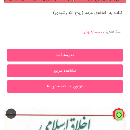
کتاب به اضافه‌ی مردم (روح الله رشیدی)
قیمت
قیمت
5,250,000
2,100,000
ریال
اصلی
فعلی
5,250,000ریال
2,100,000ریال
مقایسه کنید
بود.
است.
مشاهده سریع
افزدون به علاقه مندی ها
60%