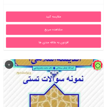
امتیاز
اصلی
فعلی
5.00
از 5
4,450,000ریال
1,775,000ریال
مقایسه کنید
بود.
است.
مشاهده سریع
افزدون به علاقه مندی ها
1%