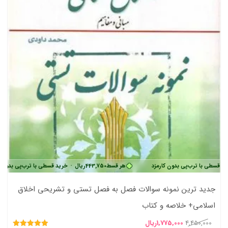
رب‌پی بدون کارمزد
هر قسط
443,750
ریال
•
خرید قسطی با ترب‌پی بدون کارمزد
جدید ترین نمونه سوالات فصل به فصل تستی و تشریحی اخلاق
اسلامی+ خلاصه و کتاب
قیمت
قیمت
4,450,000
1,775,000
ریال