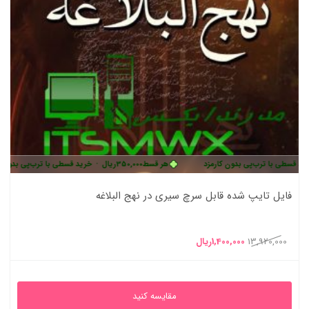
رب‌پی بدون کارمزد
هر قسط
350,000
ریال
•
خرید قسطی با ترب‌پی بدون کارمزد
فایل تایپ شده قابل سرچ سیری در نهج البلاغه
قیمت
قیمت
13,920,000
1,400,000
ریال
اصلی
فعلی
13,920,000ریال
1,400,000ریال
مقایسه کنید
بود.
است.