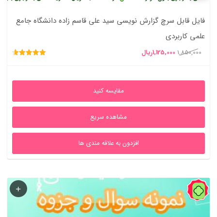
فایل قابل سرچ گزارش نویسی سید علی قاسم زاده دانشگاه جامع
علمی کاربردی
قیمت
قیمت
1,850,000
1,125,000
ریال
امتیاز
اصلی
فعلی
4.64
از 5
1,850,000ریال
1,125,000ریال
مقایسه کنید
بود.
است.
مشاهده سریع
افزدون به علاقه مندی ها
40%