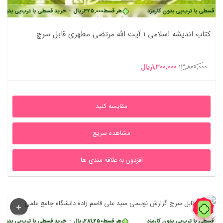
رب‌پی بدون کارمزد
هر قسط
325,000
ریال
•
خرید قسطی با ترب‌پی بدون کارمزد
کتاب اندیشه اسلامی 1 آیت الله مرتضی مطهری قابل سرچ
قیمت
قیمت
13,800,000
1,300,000
ریال
اصلی
فعلی
13,800,000ریال
1,300,000ریال
مقایسه کنید
بود.
است.
مشاهده سریع
افزدون به علاقه مندی ها
39%
رب‌پی بدون کارمزد
هر قسط
281,250
ریال
•
خرید قسطی با ترب‌پی بدون کارمزد