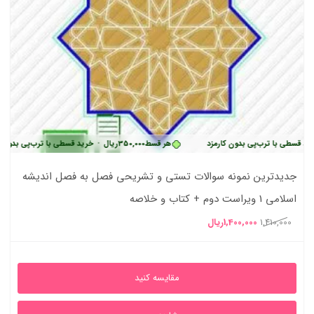
رب‌پی بدون کارمزد
هر قسط
350,000
ریال
•
خرید قسطی با ترب‌پی بدون کارمزد
جدیدترین نمونه سوالات تستی و تشریحی فصل به فصل اندیشه
اسلامی 1 ویراست دوم + کتاب و خلاصه
قیمت
قیمت
1,410,000
1,400,000
ریال
اصلی
فعلی
1,410,000ریال
1,400,000ریال
مقایسه کنید
بود.
است.