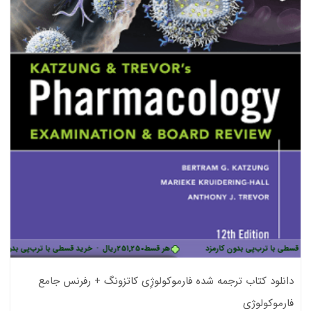
رب‌پی بدون کارمزد
هر قسط
251,250
ریال
•
خرید قسطی با ترب‌پی بدون کارمزد
دانلود کتاب ترجمه شده فارموکولوژِی کاتزونگ + رفرنس جامع
فارموکولوژِی