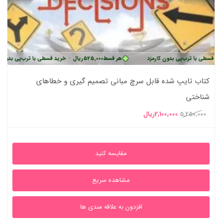
رب‌پی بدون کارمزد
هر قسط
525,000
ریال
•
خرید قسطی با ترب‌پی بدون کارمزد
کتاب تایپ شده قابل سرچ مبانی تصمیم گیری و خطاهای
شناختی
قیمت
قیمت
5,250,000
2,100,000
ریال
اصلی
فعلی
5,250,000ریال
2,100,000ریال
مقایسه کنید
بود.
است.
مشاهده سریع
افزدون به علاقه مندی ها