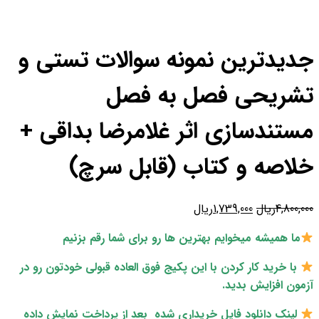
جدیدترین نمونه سوالات تستی و
تشریحی فصل به فصل
مستندسازی اثر غلامرضا بداقی +
خلاصه و کتاب (قابل سرچ)
4,800,000
ریال
قیمت
1,739,000
ریال
قیمت
اصلی
فعلی
ما همیشه میخوایم بهترین ها رو برای شما رقم بزنیم
4,800,000ریال
1,739,000ریال
بود.
است.
با خرید کار کردن با این پکیج فوق العاده قبولی خودتون رو در
آزمون افزایش بدید.
لینک دانلود فایل خریداری شده بعد از پرداخت نمایش داده