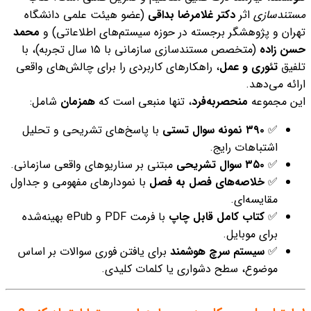
مستندسازی
اثر
دکتر غلامرضا بداقی
(عضو هیئت علمی دانشگاه
تهران و پژوهشگر برجسته در حوزه سیستم‌های اطلاعاتی) و
محمد
حسن زاده
(متخصص مستندسازی سازمانی با ۱۵ سال تجربه)، با
تلفیق
تئوری و عمل
، راهکارهای کاربردی را برای چالش‌های واقعی
ارائه می‌دهد.
این مجموعه
منحصربه‌فرد
، تنها منبعی است که
همزمان
شامل:
✅
۳۹۰ نمونه سوال تستی
با پاسخ‌های تشریحی و تحلیل
اشتباهات رایج.
✅
۳۵۰ سوال تشریحی
مبتنی بر سناریوهای واقعی سازمانی.
✅
خلاصه‌های فصل به فصل
با نمودارهای مفهومی و جداول
مقایسه‌ای.
✅
کتاب کامل قابل چاپ
با فرمت PDF و ePub بهینه‌شده
برای موبایل.
✅
سیستم سرچ هوشمند
برای یافتن فوری سوالات بر اساس
موضوع، سطح دشواری یا کلمات کلیدی.