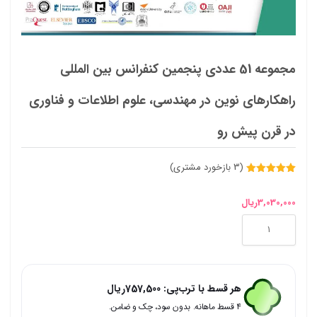
مجموعه 51 عددی پنجمین کنفرانس بین المللی
راهکارهای نوین در مهندسی، علوم اطلاعات و فناوری
در قرن پیش رو
(
3
بازخورد مشتری)
3
امتیازدهی
5.00
از 5
در
3,030,000
ریال
امتیازدهی
مشتری
مجموعه
51
عددی
هر قسط با ترب‌پی:
757,500
ریال
پنجمین
۴ قسط ماهانه. بدون سود، چک و ضامن.
کنفرانس