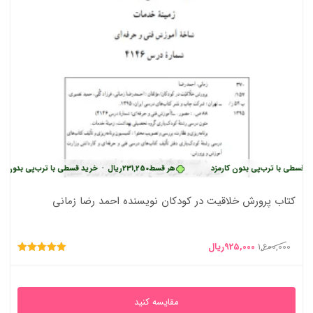
سطی با ترب‌پی بدون کارمزد
هر قسط
231,250
ریال
•
خرید قسطی با ترب‌پی بدون کارم
کتاب پرورش خلاقیت در کودکان نویسنده احمد رضا زمانی
قیمت
قیمت
1,600,000
925,000
ریال
امتیاز
اصلی
فعلی
5.00
از 5
1,600,000ریال
925,000ریال
مقایسه کنید