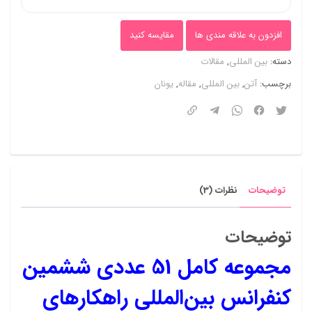
بین
افزدون به علاقه مندی ها
مقایسه کنید
المللی
دسته:
بین المللی
,
مقالات
راهکارهای
برچسب:
آتن
,
بین المللی
,
مقاله
,
یونان
نوین
در
مهندسی،
علوم
اطلاعات
توضیحات
نظرات (3)
و
فناوری
توضیحات
در
مجموعه کامل 51 عددی ششمین
قرن
پیش
کنفرانس بین‌المللی راهکارهای
رو