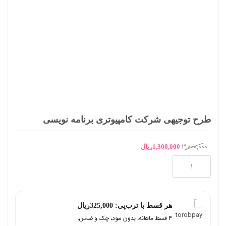
طرح توجیهی شرکت کامپیوتری برنامه نویسی
3,000,000
قیمت
قیمت
1,300,000
ریال
طرح
اصلی
فعلی
توجیهی
3,000,000ریال
1,300,000ریال
شرکت
بود.
است.
هر قسط با ترب‌پی:
325,000
ریال
کامپیوتری
۴ قسط ماهانه. بدون سود، چک و ضامن.