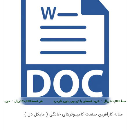
•
•
قسط
325,000
ریال
خرید قسطی با ترب‌پی بدون کارمزد
هر قسط
325,000
ریال
خرید قسطی
مقاله کارآفرین صنعت کامپیوترهای خانگی ( مایکل دل )