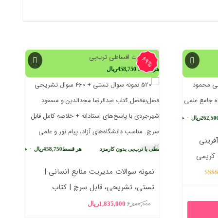
69%
هر قسط
458,750
ریال
•
2
ریال
خرید قسطی با ترب‌پی بدون کارمزد
فرینی
•
•
458,
ریال
خرید قسطی با ترب‌پی بدون کارمزد
هر قسط
458,750
ریال
خرید قسطی با ترب
 کریمی
نمونه سوالات مدیریت منابع انسانی |
تیاز
تستی، تشریحی، قابل سرچ | کتاب
4.
5
مجدالدین و شهرجردی
6,000,000
1,050,00ریال
قیمت
قیمت
1,835,000
ریال