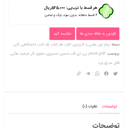
حقوق
هر قسط با ترب‌پی:
525,000
ریال
کار
۴ قسط ماهانه. بدون سود، چک و ضامن.
(حسین
خسروی
افزدون به علاقه مندی ها
مقایسه کنید
و
دسته:
پیام نور
,
علمی و کاربردی
,
کتاب ها
,
کتاب ها
,
کتب دانشگاهی کلی
فرشید
برچسب:
pdf
,
word
,
پی دی اف
,
حسین خسروی
,
حقوق کار
,
فرشید هکی
,
هکی)
قابل سرچ
,
ورد
قابل
سرچ
عدد
توضیحات
نظرات (0)
توضیحات