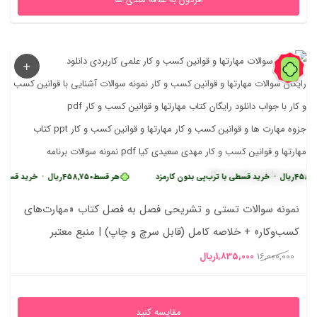
89%
•
خرید قسطی با ترب‌پی بدون کارمزد
هر قسط
458,750
ریال
•
خرید قسطی با ترب‌پی 
نمونه سوالات تستی و تشریحی فصل به فصل کتاب «مهارت‌های
کسب‌وکار» + خلاصه کامل (قابل سرچ و چاپ) | منبع معتبر
دانشگاهی
قیمت
قیمت
16,000,000
1,835,000
ریال
اصلی
فعلی
16,000,000ریال
1,835,000ریال
مقایسه کنید