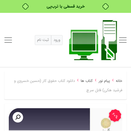
۴ قسط، بدون کارمزد
بدون ضامن، بدون سود
خرید قسطی با ترب‌پی
ورود
ثبت نام
›
›
›
خانه
پیام نور
کتاب ها
دانلود کتاب حقوق کار (حسین خسروی و
فرشید هکی) قابل سرچ
60%