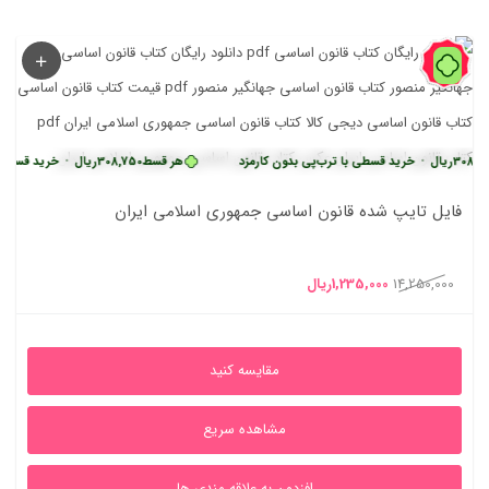
91%
•
خرید قسطی با ترب‌پی بدون کارمزد
هر قسط
308,750
ریال
•
خرید قسطی با ترب‌پی 
فایل تایپ شده قانون اساسی جمهوری اسلامی ایران
قیمت
قیمت
14,250,000
1,235,000
ریال
اصلی
فعلی
14,250,000ریال
1,235,000ریال
مقایسه کنید
بود.
است.
مشاهده سریع
افزدون به علاقه مندی ها