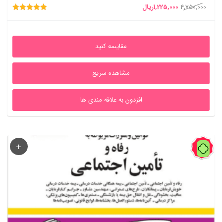
قیمت
قیمت
4,750,000
1,225,000
ریال
امتیاز
اصلی
فعلی
5.00
از 5
4,750,000ریال
1,225,000ریال
مقایسه کنید
بود.
است.
مشاهده سریع
افزدون به علاقه مندی ها
90%