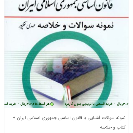
•
خرید قسطی با ترب‌پی بدون کارمزد
هر قسط
306,250
ریال
•
خرید قسطی با ترب‌پی 
نمونه سوالات آشنایی با قانون اساسی جمهوری اسلامی ایران +
کتاب و خلاصه