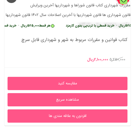
•
خرید قسطی با ترب‌پی بدون کارمزد
هر قسط
525,000
ریال
•
خرید قسطی با ترب‌پی 
کتاب قوانین و مقررات مربوط به شهر و شهرداری قابل سرچ
قیمت
قیمت
5,250,000
2,100,000
ریال
اصلی
فعلی
5,250,000ریال
2,100,000ریال
مقایسه کنید
بود.
است.
مشاهده سریع
افزدون به علاقه مندی ها