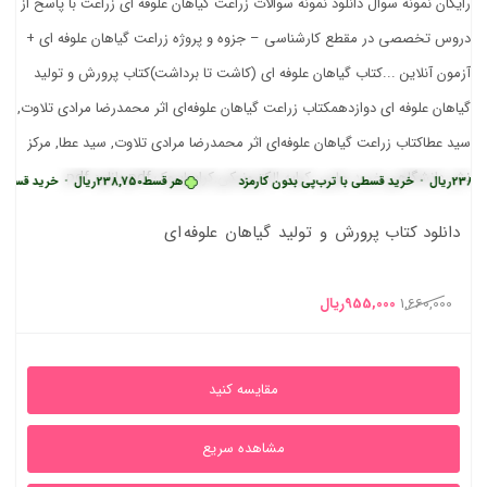
•
خرید قسطی با ترب‌پی بدون کارمزد
هر قسط
238,750
ریال
•
خرید قسطی با ترب‌پی 
دانلود کتاب پرورش و تولید گیاهان علوفه ای
قیمت
قیمت
1,660,000
955,000
ریال
اصلی
فعلی
1,660,000ریال
955,000ریال
مقایسه کنید
بود.
است.
مشاهده سریع