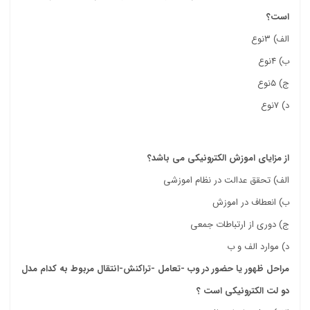
است؟
الف) ۳نوع
ب) ۴نوع
ج) ۵نوع
د) ۷نوع
کتاب خدمات الکترونیک محمد علی ترکمانی
از مزایای اموزش الکترونیکی می باشد؟
الف) تحقق عدالت در نظام اموزشی
ب) انعطاف در اموزش
ج) دوری از ارتباطات جمعی
د) موارد الف و ب
مراحل ظهور یا حضور در وب -تعامل -تراکنش-انتقال مربوط به کدام مدل
دو لت الکترونیکی است ؟