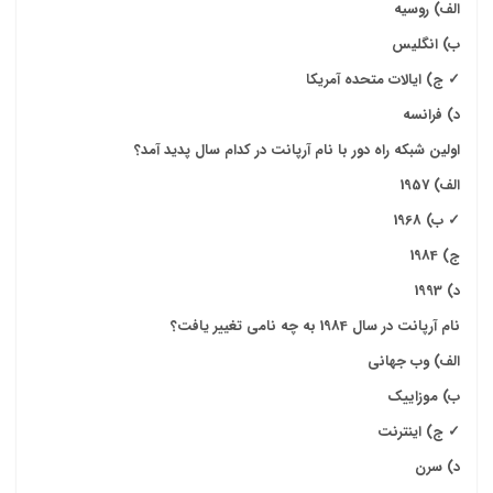
الف) روسیه
ب) انگلیس
✓
ج) ایالات متحده آمریکا
د) فرانسه
اولین شبکه راه دور با نام آرپانت در کدام سال پدید آمد؟
الف) 1957
✓
ب) 1968
ج) 1984
د) 1993
نام آرپانت در سال 1984 به چه نامی تغییر یافت؟
الف) وب جهانی
ب) موزاییک
✓
ج) اینترنت
د) سرن