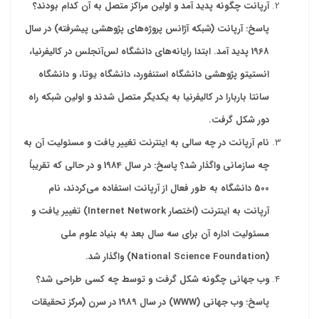
آرپانت چگونه پدید آمد و اولین مراکز متصل به آن کدام بودند؟
پاسخ: آرپانت (شبکه آژانس پروژه‌های پژوهشی پیشرفته) در سال
1968 پدید آمد. ابتدا رایانه‌های دانشگاه لس‌آنجلس در کالیفرنیا،
انستیتو پژوهشی دانشگاه استنفورد، دانشگاه یوتا، و دانشگاه
سانتا باربارا در کالیفرنیا به یکدیگر متصل شدند و اولین شبکه راه
دور شکل گرفت
.
نام آرپانت در چه سالی به اینترنت تغییر یافت و مسئولیت آن به
چه سازمانی واگذار شد؟ پاسخ: در سال 1984 و در حالی که تقریباً
500 دانشگاه به طور فعال از آرپانت استفاده می‌کردند، نام
آرپانت به اینترنت
(
اختصار
Internet Network)
تغییر یافت و
مسئولیت اداره آن برای سه سال بعد به بنیاد علوم ملی
(National Science Foundation)
واگذار شد
.
وب جهانی چگونه شکل گرفت و توسط چه کسی طراحی شد؟
پاسخ: وب جهانی
(WWW)
در سال 1989 در سرن (مرکز تحقیقات