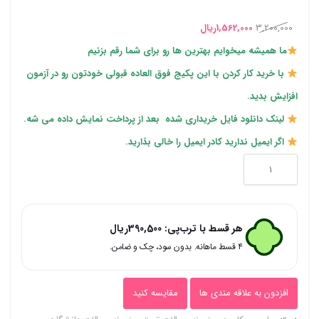
4
امتیازدهی
5.00
از 5
قیمت
قیمت
در
3,200,000
1,562,000
ریال
امتیازدهی
مشتری
اصلی
فعلی
ما همیشه میخوایم بهترین ها رو برای شما رقم بزنیم
3,200,000ریال
1,562,000ریال
با خرید کار کردن با این پکیج فوق العاده قبولی خودتون رو در آزمون
بود.
است.
افزایش بدید.
لینک دانلود فایل خریداری شده بعد از پرداخت نمایش داده می شه.
اگر ایمیل ندارید کادر ایمیل را خالی بذارید.
خدمات
الکترونیک
|
هر قسط با ترب‌پی:
390,500
ریال
نمونه
۴ قسط ماهانه. بدون سود، چک و ضامن.
سوالات
تستی
افزدون به علاقه مندی ها
مقایسه کنید
و