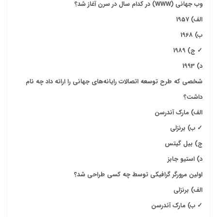
وب جهانی
(WWW)
در کدام سال در سرن آغاز شد؟
الف) 1957
ب) 1968
✓
ج) 1989
د) 1993
شخصی که طرح توسعه اتصالات رایانه‌های جهانی را ارائه داد چه نام
داشت؟
الف) مارک آندرسن
✓
ب) برنزلی
ج) بیل گیتس
د) استیو جابز
اولین مرورگر گرافیکی توسط چه کسی طراحی شد؟
الف) برنزلی
✓
ب) مارک آندرسن