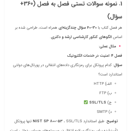
1. نمونه سوالات تستی فصل به فصل (360+
سؤال)
هر فصل کتاب با
30-40 سؤال چندگزینه‌ای
همراه است، طراحی شده بر
اساس
الگوهای کنکور کارشناسی ارشد و دکتری
.
مثال عملی
:
فصل ۴: امنیت در خدمات الکترونیک
سؤال
: کدام پروتکل برای رمزنگاری داده‌های انتقالی در پورتال‌های دولتی
استاندارد است؟
الف) HTTP
ب) FTP
ج)
SSL/TLS
د) SMTP
توضیح
: طبق استاندارد
NIST SP 800-53
، SSL/TLS تنها پروتکل
تأییدشده برای رمزنگاری لایه انتقال در سیستم‌های حساس دولتی است.