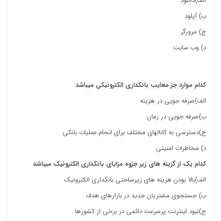
الف)دانلود
ب) آپلود
ج) مرورگر
د) وب سایت
خرید کتاب خدمات الکترونیک دانشگاه علمی کاربردی
کدام موارد جز معایب بانکداری الکترونیکی میباشد
الف)صرفه جویی در هزینه
ب)صرفه جویی در زمان
ج)دسترسی به کانالهای مختلف برای انجام عملیات بانکی
د) مخاطرات امنیتی
کدام یک از گزینه های زیر جزوه مزایای بانکداری الکترونیک میباشد
الف)بالا بودن هزینه های زیرساختی بانکداری الکترونیک
ب) جستجوی مشتریان جدید در بازارهای هدف
ج)نبود اینترنت پرسرعت دائمی در برخی از کشورها