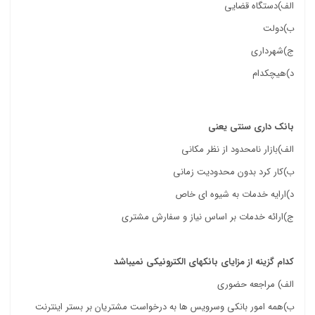
الف)دستگاه قضایی
ب)دولت
ج)شهرداری
د)هیچکدام
جزوه درس خدمات الکترونیک علمی کاربردی
بانک داری سنتی یعنی
الف)بازار نامحدود از نظر مکانی
ب)کار کرد بدون محدودیت زمانی
د)ارایه خدمات به شیوه ای خاص
ج)ارائه خدمات بر اساس نیاز و سفارش مشتری
کدام گزینه از مزایای بانکهای الکترونیکی نمیباشد
الف) مراجعه حضوری
ب)همه امور بانکی وسرویس ها به درخواست مشتریان بر بستر اینترنت