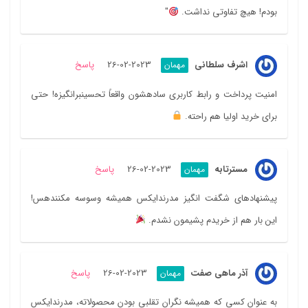
بودم! هیچ تفاوتی نداشت.
"
اشرف سلطانی
2023-02-26
پاسخ
مهمان
امنیت پرداخت و رابط کاربری سادهشون واقعاً تحسینبرانگیزه! حتی
برای خرید اولیا هم راحته.
مسترتابه
2023-02-26
پاسخ
مهمان
پیشنهادهای شگفت انگیز مدرندایکس همیشه وسوسه مکنندهس!
این بار هم از خریدم پشیمون نشدم.
آذر ماهی صفت
2023-02-26
پاسخ
مهمان
به عنوان کسی که همیشه نگران تقلبی بودن محصولاته، مدرندایکس