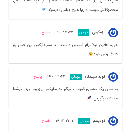
مدرندایکس رو به خاطر شفافیت قیمتها و توضیحات کامل
محصولاتش دوست دارم! هیچ ابهامی نمیمونه.
مزه‌گردی
2023-03-14
پاسخ
مهمان
خرید آنلاین قبلاً برام استرس داشت، اما مدرندایکس این حس رو
کاملاً عوض کرد!
نوید سپید‌نام
2023-03-14
پاسخ
مهمان
به عنوان یک مشتری قدیمی، میگم مدرندایکس روزبهروز بهتر میشه!
همیشه نوآورین.
فودیسم
2023-03-14
پاسخ
مهمان