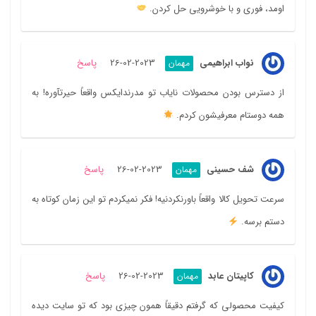
اومد، فوری و با خوشرویی حل کردن.
نواب ابراهیمی
2023-02-26
پاسخ
مهمان
از دسترس بودن محصولات نایاب تو مدرندایکس واقعاً حیرتآوره! به
همه دوستام معرفیشون کردم.
شف حسینی
2023-02-26
پاسخ
مهمان
سرعت تحویل کالا واقعاً باورنکردنیه! فکر نمیکردم تو این زمان کوتاه به
دستم برسه.
کاپیتان عابد
2023-02-26
پاسخ
مهمان
کیفیت محصولی که گرفتم دقیقاً همون چیزی بود که تو سایت دیده