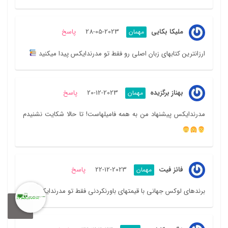
ملیکا بکایی
2023-05-28
پاسخ
مهمان
ارزانترین کتابهای زبان اصلی رو فقط تو مدرندایکس پیدا میکنید
بهناز برگزیده
2023-12-20
پاسخ
مهمان
مدرندایکس پیشنهاد من به همه فامیلهاست! تا حالا شکایت نشنیدم
فائز فیت
2023-12-22
پاسخ
مهمان
برندهای لوکس جهانی با قیمتهای باورنکردنی فقط تو مدرندایکس!
0