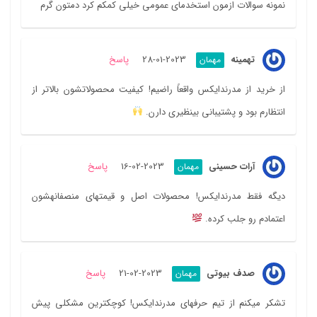
نمونه سوالات ازمون استخدمای عمومی خیلی کمکم کرد دمتون گرم
تهمینه
2023-01-28
پاسخ
مهمان
از خرید از مدرندایکس واقعاً راضیم! کیفیت محصولاتشون بالاتر از
انتظارم بود و پشتیبانی بینظیری دارن.
آرات حسینی
2023-02-16
پاسخ
مهمان
دیگه فقط مدرندایکس! محصولات اصل و قیمتهای منصفانهشون
اعتمادم رو جلب کرده.
صدف بیوتی
2023-02-21
پاسخ
مهمان
تشکر میکنم از تیم حرفهای مدرندایکس! کوچکترین مشکلی پیش