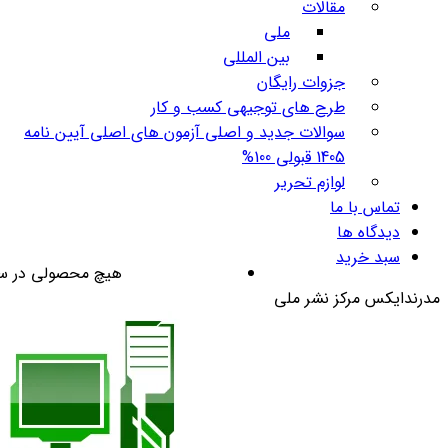
مقالات
ملی
بین المللی
جزوات رایگان
طرح های توجیهی کسب و کار
سوالات جدید و اصلی آزمون های اصلی آیین نامه
1405 قبولی 100%
لوازم تحریر
تماس با ما
دیدگاه ها
سبد خرید
هیچ محصولی در س
مدرندایکس مرکز نشر ملی