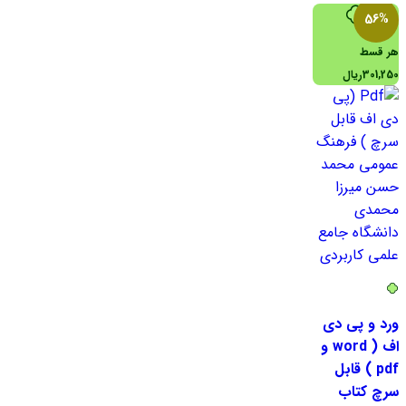
56%
هر قسط
301,250
ریال
هر قسط
ورد و پی دی
301,250
ریال
•
خرید
اف ( word و
قسطی با ترب‌پی
pdf ) قابل
بدون کارمزد
سرچ کتاب