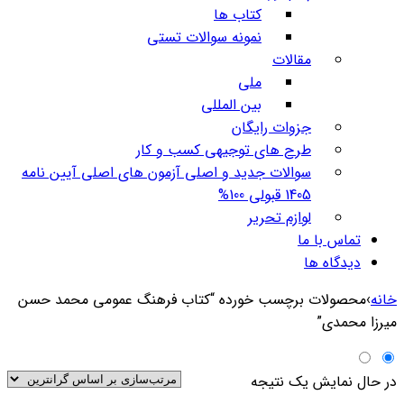
کتاب ها
نمونه سوالات تستی
مقالات
ملی
بین المللی
جزوات رایگان
طرح های توجیهی کسب و کار
سوالات جدید و اصلی آزمون های اصلی آیین نامه
1405 قبولی 100%
لوازم تحریر
تماس با ما
دیدگاه ها
خانه
›
محصولات برچسب خورده “کتاب فرهنگ عمومی محمد حسن
میرزا محمدی”
در حال نمایش یک نتیجه