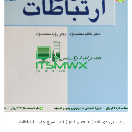
قسط
267,500
ریال
•
خرید قسطی با ترب‌پی بدون کارمزد
هر قسط
267,500
ریال
•
خرید 
ورد و پی دی اف ( word و pdf ) قابل سرچ حقوق ارتباطات