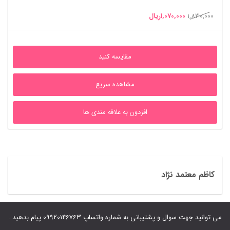
قیمت
قیمت
1,830,000
1,070,000
ریال
اصلی
فعلی
1,830,000ریال
1,070,000ریال
مقایسه کنید
بود.
است.
مشاهده سریع
افزدون به علاقه مندی ها
کاظم معتمد نژاد
می توانید جهت سوال و پشتیبانی به شماره واتساپ 09920146763 پیام بدهید .