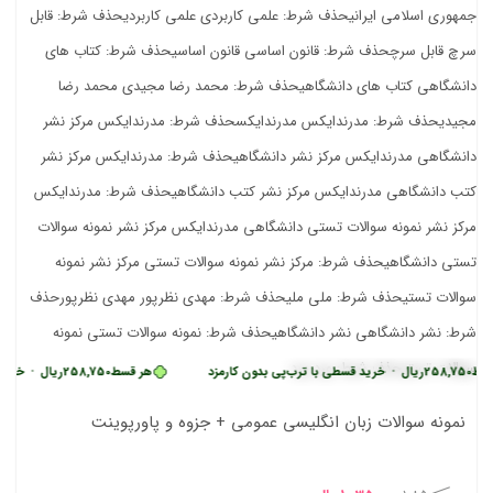
258,750
ریال
•
خرید قسطی با ترب‌پی بدون کارمزد
هر قسط
258,750
ریال
•
خرید قس
نمونه سوالات زبان انگلیسی عمومی + جزوه و پاورپوینت