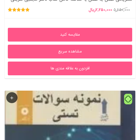
و دکتر هادی مراد پیری (قابل سرچ)
قیمت
قیمت
5,650,000
2,250,000
ریال
امتیاز
اصلی
فعلی
5.00
از 5
5,650,000ریال
2,250,000ریال
مقایسه کنید
بود.
است.
مشاهده سریع
افزدون به علاقه مندی ها
54%