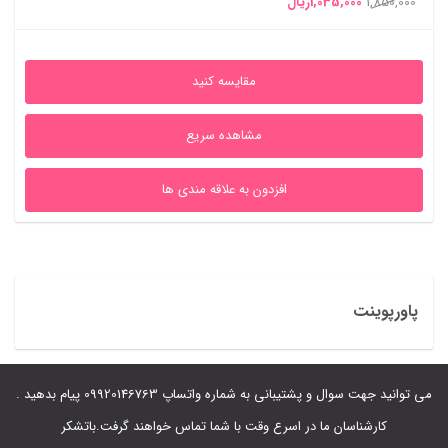
قیمت
قیمت
1,850,000
1,035,000
ریال
اصلی
فعلی
1,850,000ریال
1,035,000ریال
مقایسه کنید
بود.
است.
مشاهده سریع
افزدون به علاقه مندی ها
پاورپوینت
می توانید جهت سوال و پشتیبانی به شماره واتساپ 09920146763 پیام بدهید .
کارشناسان ما در اسرع وقت با شما تماس خواهند گرفت.باتشکر