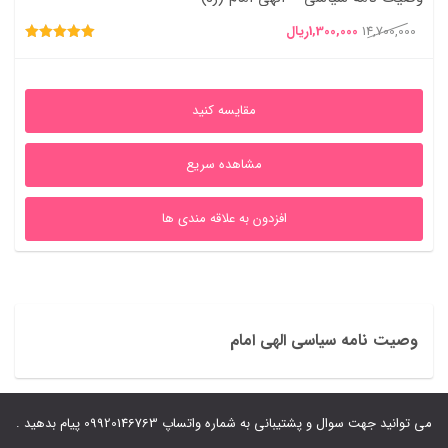
قیمت
قیمت
14,700,000
1,300,000
ریال
امتیاز
اصلی
فعلی
5.00
از 5
14,700,000ریال
1,300,000ریال
مقایسه کنید
بود.
است.
مشاهده سریع
افزدون به علاقه مندی ها
وصیت نامه سیاسی الهی امام
می توانید جهت سوال و پشتیبانی به شماره واتساپ 09920146763 پیام بدهید .