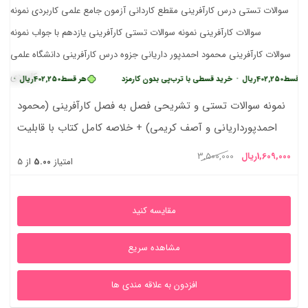
 قسط
402,250
ریال
•
خرید قسطی با ترب‌پی بدون کارمزد
هر قسط
402,250
ریال
•
خرید 
نمونه سوالات تستی و تشریحی فصل به فصل کارآفرینی (محمود
احمدپورداریانی و آصف کریمی) + خلاصه کامل کتاب با قابلیت
جستجو
یمت
قیمت
1,609,000
ریال
3,500,000
امتیاز
5.00
از 5
علی
اصلی
1,609,000ریال
3,500,000ریال
مقایسه کنید
بود.
مشاهده سریع
افزدون به علاقه مندی ها