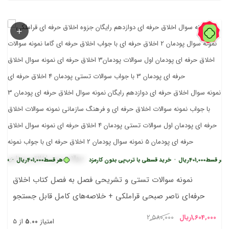
38%
ر قسط
401,000
ریال
•
خرید قسطی با ترب‌پی بدون کارمزد
هر قسط
401,000
ریال
•
خرید 
نمونه سوالات تستی و تشریحی فصل به فصل کتاب اخلاق
حرفه‌ای ناصر صبحی قراملکی + خلاصه‌های کامل قابل جستجو
یمت
قیمت
1,604,000
ریال
2,580,000
امتیاز
5.00
از 5