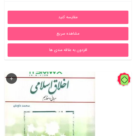
علی
اصلی
1,604,000ریال
2,580,000ریال
مقایسه کنید
بود.
مشاهده سریع
افزدون به علاقه مندی ها
56%