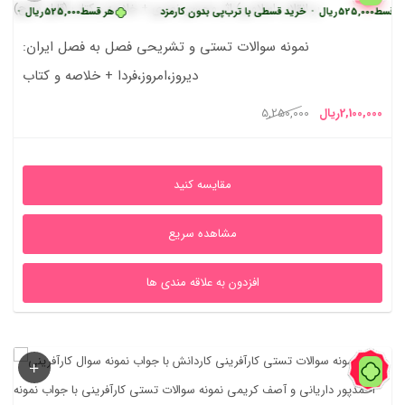
 قسط
525,000
ریال
•
خرید قسطی با ترب‌پی بدون کارمزد
هر قسط
525,000
ریال
•
خرید 
نمونه سوالات تستی و تشریحی فصل به فصل ایران:
دیروز،امروز،فردا + خلاصه و کتاب
یمت
قیمت
2,100,000
ریال
5,250,000
علی
اصلی
2,100,000ریال
5,250,000ریال
مقایسه کنید
بود.
مشاهده سریع
افزدون به علاقه مندی ها
54%