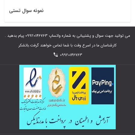
نمونه سوال تستی
می توانید جهت سوال و پشتیبانی به شماره واتساپ 09920146763 پیام بدهید .
کارشناسان ما در اسرع وقت با شما تماس خواهند گرفت.باتشکر
09920146763