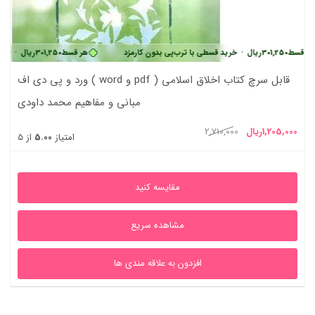
 قسط
301,250
ریال
•
خرید قسطی با ترب‌پی بدون کارمزد
هر قسط
301,250
ریال
•
خرید 
ورد و پی دی اف ( word و pdf ) قابل سرچ کتاب اخلاق اسلامی
مبانی و مفاهیم محمد داودی
یمت
قیمت
1,205,000
ریال
2,710,000
امتیاز
5.00
از 5
علی
اصلی
1,205,000ریال
2,710,000ریال
مقایسه کنید
بود.
مشاهده سریع
افزدون به علاقه مندی ها