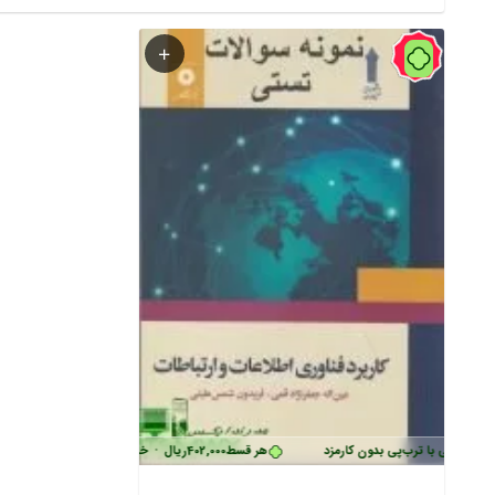
54%
د قسطی با ترب‌پی بدون کارمزد
هر قسط
402,000
ریال
•
خرید قسطی با ترب‌پی بدون ک