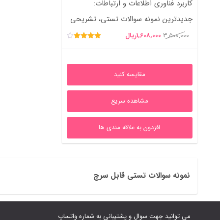
کاربرد فناوری اطلاعات و ارتباطات:
جدیدترین نمونه سوالات تستی، تشریحی
و خلاصه‌های فصل‌به‌فصل
قیمت
قیمت
3,500,000
1,608,000
ریال
امتیاز
اصلی
فعلی
4.00
از 5
3,500,000ریال
1,608,000ریال
مقایسه کنید
بود.
است.
مشاهده سریع
افزدون به علاقه مندی ها
نمونه سوالات تستی قابل سرچ
می توانید جهت سوال و پشتیبانی به شماره واتساپ