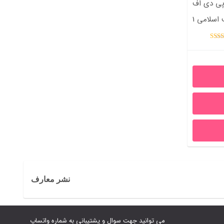
ف ( word و pdf ) قابل
اسلامی 1
امتیاز
5.00
از 5
نشر معارف
می توانید جهت سوال و پشتیبانی به شماره واتساپ