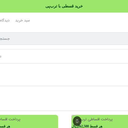
خرید قسطی با ترب‌پی
سبد خرید
دیدگاه
د
54%
هر قسط
262,500
ریال
هر قس