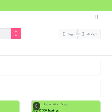
ثبت نام
ورود
56%
هر قسط
307,500
ریال