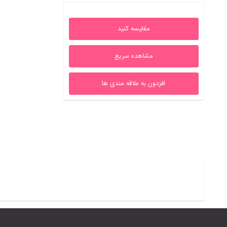
فعلی
اصلی
5.00
از 5
خرید قسطی با ترب‌پی بدون کارمزد
هر قسط
307,500
ریال
•
1,230,000ریال
2,770,000ریال
مقایسه کنید
است.
بود.
مشاهده سریع
افزدون به علاقه مندی ها