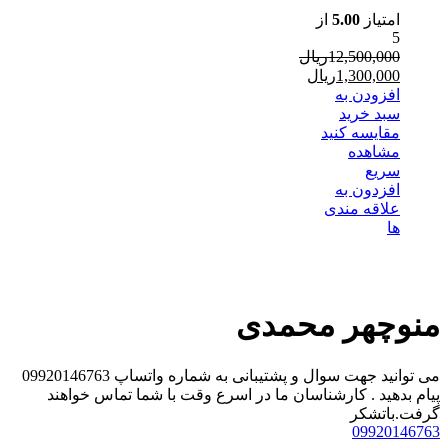
امتیاز
5.00
از
5
12,500,000
ریال
قیمت
1,300,000
ریال
اصلی
قیمت
افزودن به
فعلی
12,500,000ریال
سبد خرید
بود.
1,300,000ریال
مقایسه کنید
است.
مشاهده
سریع
افزدون به
علاقه مندی
ها
منوچهر محمدی
می توانید جهت سوال و پشتیبانی به شماره واتساپ 09920146763
پیام بدهید . کارشناسان ما در اسرع وقت با شما تماس خواهند
گرفت.باتشکر
09920146763