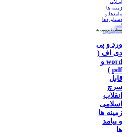
رید قسطی با ترب‌پی بدون کارمزد
ورد و پی
دی اف (
word و
pdf )
قابل
سرچ
انقلاب
اسلامی
زمینه ها
و پیامد
ها