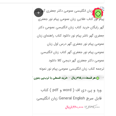
90%
ارمزد
هر قسط
315,000
ریال
•
خرید قسطی با ترب‌پی بدون کارمزد
ورد و پی دی اف ( word و pdf ) کتاب
قابل سرچ General English زبان انگلیسی
عمومی
قیمت
قیمت
12,325,000
1,260,000
ریال
اصلی
فعلی