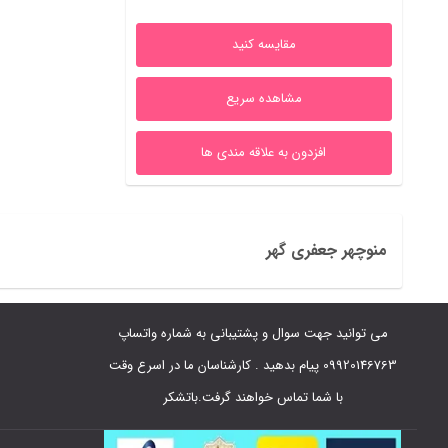
12,325,000ریال
1,260,000ریال
مقایسه کنید
بود.
است.
مشاهده سریع
افزدون به علاقه مندی ها
منوچهر جعفری گهر
می توانید جهت سوال و پشتیبانی به شماره واتساپ
09920146763 پیام بدهید . کارشناسان ما در اسرع وقت
با شما تماس خواهند گرفت.باتشکر