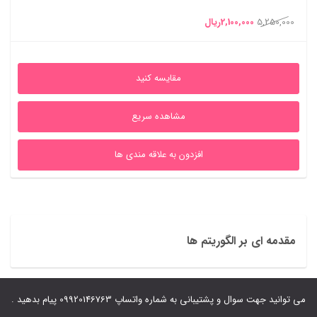
قیمت
قیمت
5,250,000
2,100,000
ریال
اصلی
فعلی
5,250,000ریال
2,100,000ریال
مقایسه کنید
بود.
است.
مشاهده سریع
افزدون به علاقه مندی ها
مقدمه ای بر الگوریتم ها
می توانید جهت سوال و پشتیبانی به شماره واتساپ 09920146763 پیام بدهید .