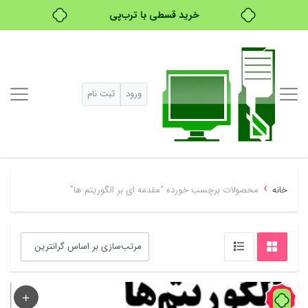
خرید قسطی با ترب‌پی
ورود
ثبت نام
›
خانه
محصولات برچسب خورده “مقدمه ای بر الگوریتم ها”
60%