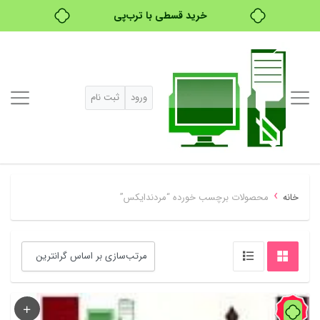
خرید قسطی با ترب‌پی
ورود
ثبت نام
›
خانه
محصولات برچسب خورده “مردندایکس”
56%