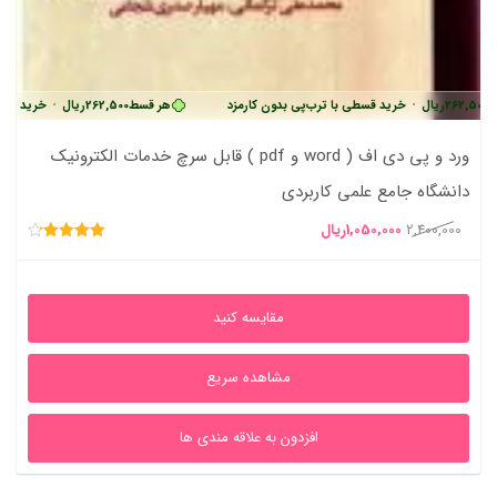
262,500
ریال
•
خرید قسطی با ترب‌پی بدون کارمزد
هر قسط
262,500
ریال
•
خرید قسطی
ورد و پی دی اف ( word و pdf ) قابل سرچ خدمات الکترونیک
دانشگاه جامع علمی کاربردی
قیمت
قیمت
2,400,000
1,050,000
ریال
امتیاز
اصلی
فعلی
4.20
از 5
2,400,000ریال
1,050,000ریال
مقایسه کنید
بود.
است.
مشاهده سریع
افزدون به علاقه مندی ها