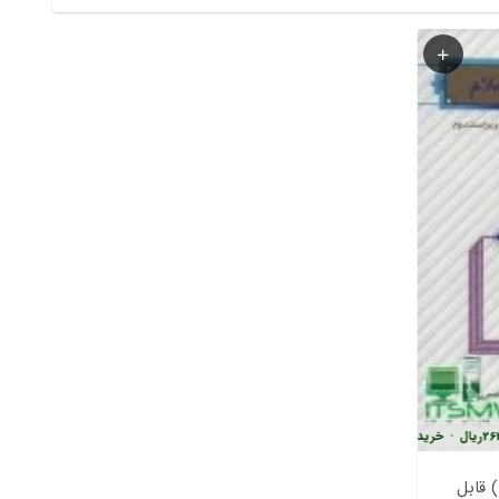
ریال
•
خرید قسطی با ترب‌پی بدون کارمزد
و پی دی اف ( word و pdf ) قابل