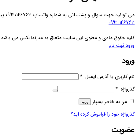
می توانید جهت سوال و پشتیبانی به شماره واتساپ 09920146763 پیام بدهید . کارشناسان ما در اسرع وقت با شما تماس خواهند گرفت.باتشکر
09920146763
کلیه حقوق مادی و معنوی این سایت متعلق به مدرندایکس می باشد.
ورود
ثبت نام
ورود
نام کاربری یا آدرس ایمیل
*
گذرواژه
*
مرا به خاطر بسپار
ورود
گذرواژه خود را فراموش کرده اید؟
عضویت