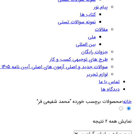
پیام نور
کتاب ها
نمونه سوالات تستی
مقالات
ملی
بین المللی
جزوات رایگان
طرح های توجیهی کسب و کار
سوالات جدید و اصلی آزمون های اصلی آیین نامه 1405 قبولی 100%
لوازم تحریر
تماس با ما
دیدگاه ها
خانه
›
محصولات برچسب خورده “محمد شفیعی فر”
مرتب‌سازی
نمایش همه 2 نتیجه
بر