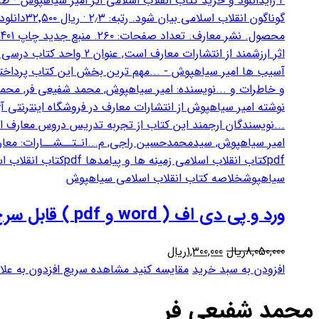
ورد و پی دی اف ( word و pdf ) قابل سرچ انقلاب اسلامی دکتر امین سیاهپوش
قیمت
قیمت
8,050,000
ریال
1,300,000
ریال
اصلی
فعلی
افزودن به سبد خرید
مقایسه کنید
مشاهده سریع
افزدون به علا
8,050,000ریال
1,300,000ریال
محمد شفیعی فر
بود.
است.