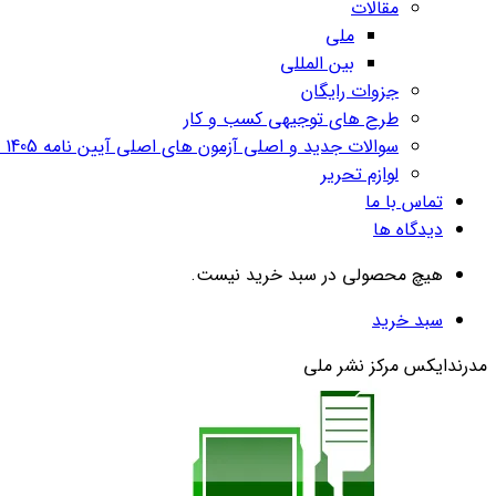
مقالات
ملی
بین المللی
جزوات رایگان
طرح های توجیهی کسب و کار
سوالات جدید و اصلی آزمون های اصلی آیین نامه 1405 قبولی 100%
لوازم تحریر
تماس با ما
دیدگاه ها
هیچ محصولی در سبد خرید نیست.
سبد خرید
مدرندایکس مرکز نشر ملی