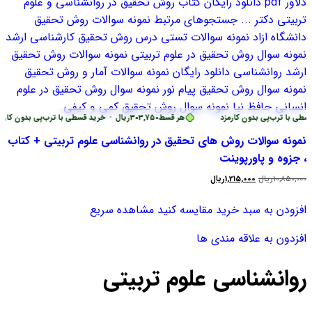
طی با ترب‌پی بدون کارمزد
هر قسط
303,750
ریال
•
خرید قسطی با ترب‌پی بدون کارمز
نمونه سوالات روش های تحقیق در روانشناسی علوم تربیتی + کتاب
، جزوه و پاورپوینت
10,850,000
ریال
قیمت
1,215,000
ریال
قیمت
اصلی
فعلی
10,850,000ریال
1,215,000ریال
افزودن به سبد خرید
مقایسه کنید
مشاهده سریع
بود.
است.
افزدون به علاقه مندی ها
روانشناسی علوم تربیتی