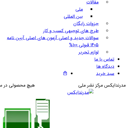
مقالات
ملی
بین المللی
جزوات رایگان
طرح های توجیهی کسب و کار
سوالات جدید و اصلی آزمون های اصلی آیین نامه
1405 قبولی 100%
لوازم تحریر
تماس با ما
دیدگاه ها
سبد خرید
مدرندایکس مرکز نشر ملی
هیچ محصولی در س