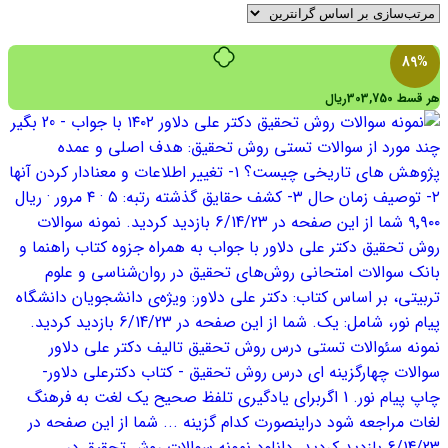
89%
هر قسط
303,750
ریال