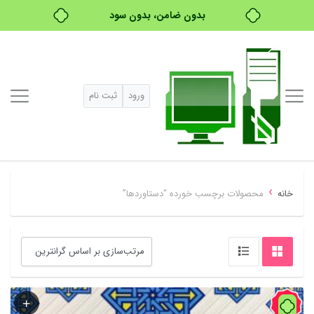
بدون ضامن، بدون سود
خرید قسطی با ترب‌پی
ورود
ثبت نام
›
خانه
محصولات برچسب خورده “دستاوردها”
84%