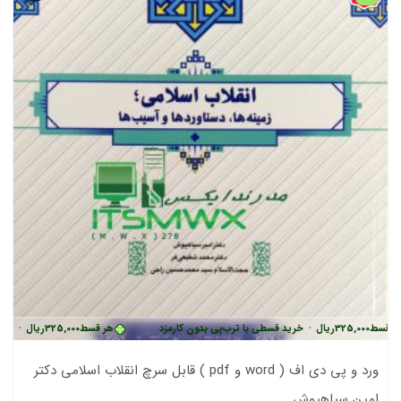
 قسط
325,000
ریال
•
خرید قسطی با ترب‌پی بدون کارمزد
هر قسط
325,000
ریال
•
خرید
ورد و پی دی اف ( word و pdf ) قابل سرچ انقلاب اسلامی دکتر
امین سیاهپوش