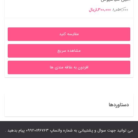
قیمت
قیمت
8,050,000
1,300,000
ریال
اصلی
فعلی
8,050,000ریال
1,300,000ریال
مقایسه کنید
بود.
است.
مشاهده سریع
افزدون به علاقه مندی ها
دستاوردها
می توانید جهت سوال و پشتیبانی به شماره واتساپ 09920146763 پیام بدهید .