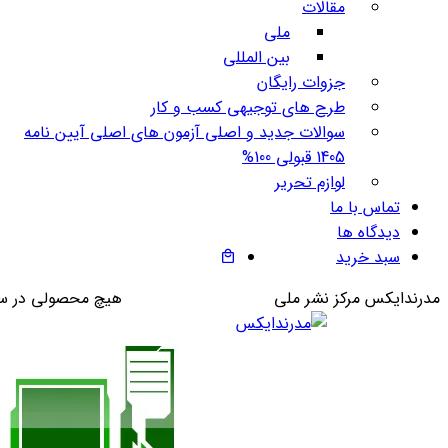
مقالات
ملی
بین المللی
جزوات رایگان
طرح های توجیهی کسب و کار
سوالات جدید و اصلی آزمون های اصلی آیین نامه
1405 قبولی 100%
لوازم تحریر
تماس با ما
دیدگاه ها
سبد خرید
مدرندایکس مرکز نشر ملی
هیچ محصولی در س