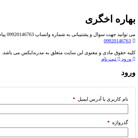
بهاره اخگری
می توانید جهت سوال و پشتیبانی به شماره واتساپ 09920146763 پیام بدهید . کارشناسان ما در اسرع وقت با شما تماس خواهند گرفت.باتشکر
09920146763
کلیه حقوق مادی و معنوی این سایت متعلق به مدرندایکس می باشد.
ورود
ثبت نام
ورود
نام کاربری یا آدرس ایمیل
*
گذرواژه
*