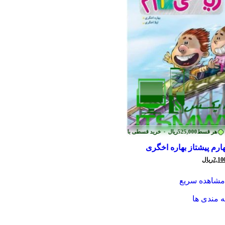
هر قسط
525,000
ریال
•
خرید قسطی با ترب‌پی بدون کارمزد
رم پیشتاز بهاره اخگری
قیمت
2,10
ریال
فعلی
5,250,000ریال
2,100,000ریال
مشاهده سریع
است.
ه مندی ها