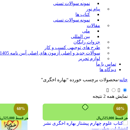
نمونه سوالات تستی
پیام نور
کتاب ها
نمونه سوالات تستی
مقالات
ملی
بین المللی
جزوات رایگان
طرح های توجیهی کسب و کار
سوالات جدید و اصلی آزمون های اصلی آیین نامه 1405 قبولی 100%
لوازم تحریر
تماس با ما
دیدگاه ها
خانه
›
محصولات برچسب خورده “بهاره اخگری”
مرتب‌سازی
نمایش همه 2 نتیجه
بر
اساس
60%
60%
قیمت:
زیاد
هر قسط
525,000
ریال
هر قسط
525,000
ری
به
کم