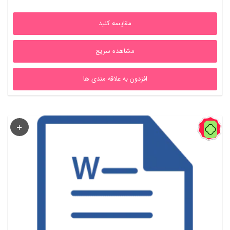
1,680,000ریال
1,155,000ریال
مقایسه کنید
بود.
است.
مشاهده سریع
افزدون به علاقه مندی ها
31%