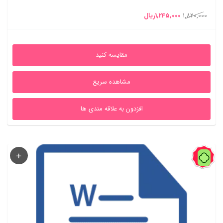
قیمت
قیمت
1,820,000
1,245,000
ریال
اصلی
فعلی
1,820,000ریال
1,245,000ریال
مقایسه کنید
بود.
است.
مشاهده سریع
افزدون به علاقه مندی ها
31%