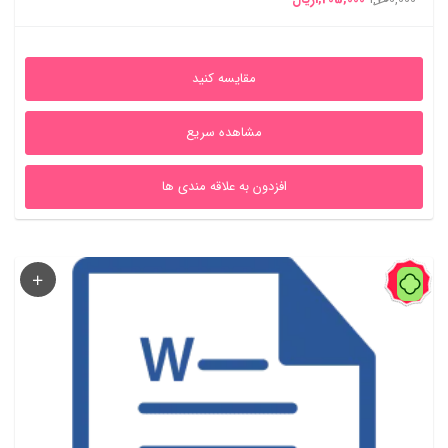
اصلی
فعلی
1,700,000ریال
1,205,000ریال
مقایسه کنید
بود.
است.
مشاهده سریع
افزدون به علاقه مندی ها
30%