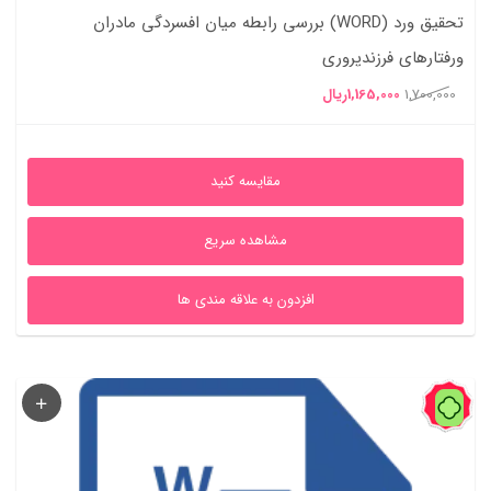
تحقیق ورد (WORD) بررسي رابطه ميان افسردگي مادران
ورفتارهاي فرزندپروري
قیمت
قیمت
1,700,000
1,165,000
ریال
اصلی
فعلی
1,700,000ریال
1,165,000ریال
مقایسه کنید
بود.
است.
مشاهده سریع
افزدون به علاقه مندی ها
31%