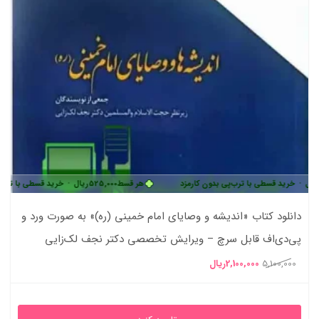
ی با ترب‌پی بدون کارمزد
هر قسط
525,000
ریال
•
خرید قسطی با ترب‌پی بدون کارمز
دانلود کتاب «اندیشه و وصایای امام خمینی (ره)» به صورت ورد و
پی‌دی‌اف قابل سرچ – ویرایش تخصصی دکتر نجف لک‌زایی
قیمت
قیمت
5,100,000
2,100,000
ریال
اصلی
فعلی
5,100,000ریال
2,100,000ریال