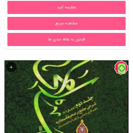
5,250,000ریال
2,100,000ریال
مقایسه کنید
بود.
است.
مشاهده سریع
افزدون به علاقه مندی ها
60%