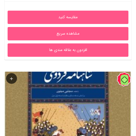
اصلی
فعلی
5,100,000ریال
2,100,000ریال
مقایسه کنید
بود.
است.
مشاهده سریع
افزدون به علاقه مندی ها
60%