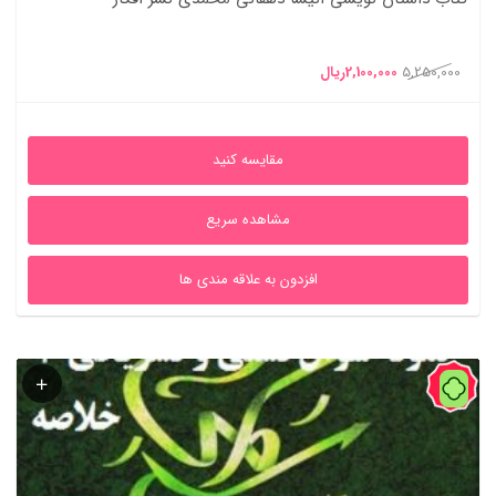
قیمت
قیمت
5,250,000
2,100,000
ریال
اصلی
فعلی
5,250,000ریال
2,100,000ریال
مقایسه کنید
بود.
است.
مشاهده سریع
افزدون به علاقه مندی ها
60%