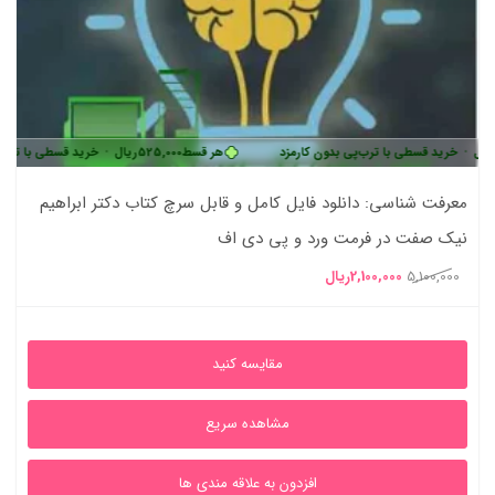
ی با ترب‌پی بدون کارمزد
هر قسط
525,000
ریال
•
خرید قسطی با ترب‌پی بدون کارمز
معرفت شناسی: دانلود فایل کامل و قابل سرچ کتاب دکتر ابراهیم
نیک صفت در فرمت ورد و پی دی اف
قیمت
قیمت
5,100,000
2,100,000
ریال
اصلی
فعلی
5,100,000ریال
2,100,000ریال
مقایسه کنید
بود.
است.
مشاهده سریع
افزدون به علاقه مندی ها