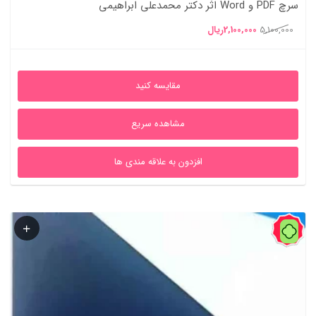
سرچ PDF و Word اثر دکتر محمدعلی ابراهیمی
قیمت
قیمت
5,100,000
2,100,000
ریال
اصلی
فعلی
5,100,000ریال
2,100,000ریال
مقایسه کنید
بود.
است.
مشاهده سریع
افزدون به علاقه مندی ها
59%