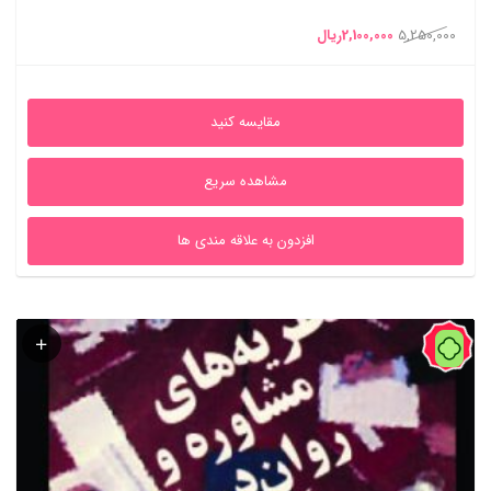
قیمت
قیمت
5,250,000
2,100,000
ریال
اصلی
فعلی
5,250,000ریال
2,100,000ریال
مقایسه کنید
بود.
است.
مشاهده سریع
افزدون به علاقه مندی ها
60%