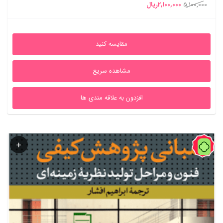
قیمت
قیمت
5,100,000
2,100,000
ریال
اصلی
فعلی
5,100,000ریال
2,100,000ریال
مقایسه کنید
بود.
است.
مشاهده سریع
افزدون به علاقه مندی ها
59%