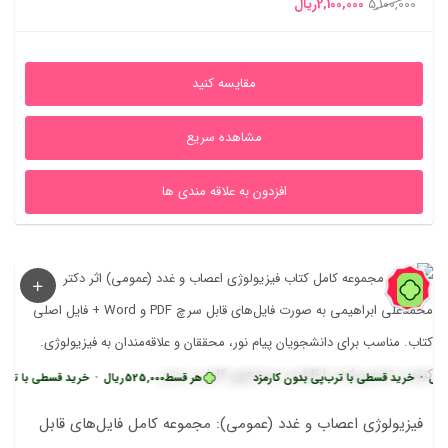
قیمت
قیمت
5,100,000
2,100,000
ریال
اصلی
فعلی
5,100,000ریال
2,100,000ریال
مقایسه کنید
بود.
است.
مشاهده سریع
افزدون به علاقه مندی ها
59%
ی با ترب‌پی بدون کارمزد
هر قسط
525,000
ریال
•
خرید قسطی با ترب‌پی بدون کارمز
فیزیولوژی اعصاب و غدد (عمومی): مجموعه کامل فایل‌های قابل