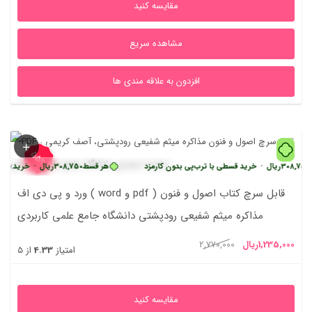
مقایسه کنید
بود.
مشاهده سریع
افزدون به علاقه مندی ها
55%
ریال
•
خرید قسطی با ترب‌پی بدون کارمزد
هر قسط
308,750
ریال
•
خرید قسطی با ترب
ورد و پی دی اف ( word و pdf ) قابل سرچ کتاب اصول و فنون
مذاکره میثم شفیعی رودپشتی دانشگاه جامع علمی کاربردی
یمت
قیمت
1,235,000
ریال
2,770,000
امتیاز
4.33
از 5
علی
اصلی
1,235,000ریال
2,770,000ریال
مقایسه کنید
بود.