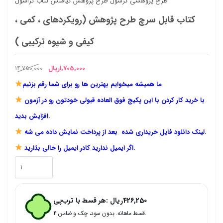
کتاب قابل سرچ طرح پژوهش (رویکردهای ، کمی ،
کیفی و شیوه ترکیبی )
قیمت
قیمت
1,705,000
ریال
14,750,000
فعلی
اصلی
ما همیشه میخوایم بهترین ها رو برای شما رقم بزنیم
1,705,000ریال
14,750,000ریال
با خرید کار کردن با این پکیج فوق العاده قبولی خودتون رو در آزمون
است.
بود.
افزایش بدید.
لینک دانلود فایل خریداری شده بعد از پرداخت نمایش داده می شه.
اگر ایمیل ندارید کادر ایمیل را خالی بذارید.
کتاب
قابل
سرچ
426,250
ریال
هر قسط با ترب‌پی:
طرح
۴ قسط ماهانه. بدون سود، چک و ضامن.