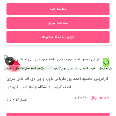
1,562,000ریال
3,200,000ریال
مقایسه کنید
بود.
مشاهده سریع
افزدون به علاقه مندی ها
56%
ریال
•
خرید قسطی با ترب‌پی بدون کارمزد
هر قسط
262,500
ریال
•
خرید قسطی با ترب
(ورد و پی دی اف قابل سرچ)کارآفرینی محمود احمد پور داریانی ،
آصف کریمی دانشگاه جامع علمی کاربردی
یمت
قیمت
1,050,000
ریال
2,400,000
امتیاز
4.72
از 5
علی
اصلی
1,050,000ریال
2,400,000ریال