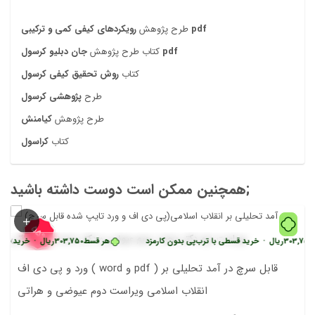
رویکردهای کیفی کمی و ترکیبی pdf
طرح پژوهش
جان دبلیو کرسول pdf
کتاب طرح پژوهش
کتاب
روش تحقیق کیفی کرسول
طرح
پژوهشی کرسول
طرح پژوهش
کیامنش
کتاب
کراسول
همچنین ممکن است دوست داشته باشید;
55%
ریال
•
خرید قسطی با ترب‌پی بدون کارمزد
هر قسط
303,750
ریال
•
خرید قسطی با ترب
ورد و پی دی اف ( word و pdf ) قابل سرچ در آمد تحلیلی بر
انقلاب اسلامی ویراست دوم عیوضی و هراتی