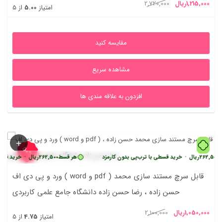
یمت
قیمت
1,215,000
ریال
2,720,000
امتیاز
5.00
از 5
علی
اصلی
1,215,000ریال
2,720,000ریال
مقایسه کنید
بود.
مشاهده سریع
افزدون به علاقه مندی ها
50%
ریال
•
خرید قسطی با ترب‌پی بدون کارمزد
هر قسط
262,500
ریال
•
خرید قسطی با ترب
ورد و پی دی اف ( word و pdf ) قابل سرچ مستند سازی محمد
حسن زاده ، رضا حسن زاده دانشگاه جامع علمی کاربردی
یمت
قیمت
1,050,000
ریال
2,100,000
امتیاز
4.75
از 5