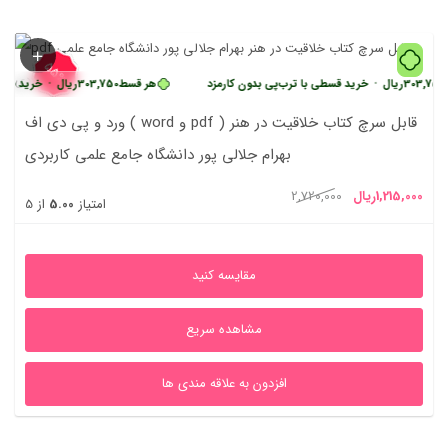
55%
ریال
•
خرید قسطی با ترب‌پی بدون کارمزد
هر قسط
303,750
ریال
•
خرید قسطی با ترب
ورد و پی دی اف ( word و pdf ) قابل سرچ کتاب خلاقیت در هنر
بهرام جلالی پور دانشگاه جامع علمی کاربردی
یمت
قیمت
1,215,000
ریال
2,720,000
امتیاز
5.00
از 5
علی
اصلی
1,215,000ریال
2,720,000ریال
مقایسه کنید
بود.
مشاهده سریع
افزدون به علاقه مندی ها