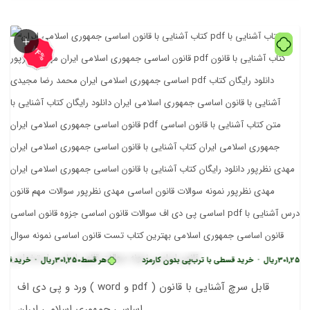
74%
ریال
•
خرید قسطی با ترب‌پی بدون کارمزد
هر قسط
301,250
ریال
•
خرید قسطی با ترب
ورد و پی دی اف ( word و pdf ) قابل سرچ آشنایی با قانون
اساسی جمهوری اسلامی ایران