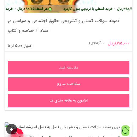
ریال
•
خرید قسطی با ترب‌پی بدون کارمزد
هر قسط
298,750
ریال
•
خرید قسطی با ترب
نمونه سوالات تستی و تشریحی حقوق اجتماعی و سیاسی در
اسلام + خلاصه و کتاب
یمت
قیمت
1,195,000
ریال
4,720,000
امتیاز
5.00
از 5
علی
اصلی
1,195,000ریال
4,720,000ریال
مقایسه کنید
بود.
مشاهده سریع
افزدون به علاقه مندی ها
39%