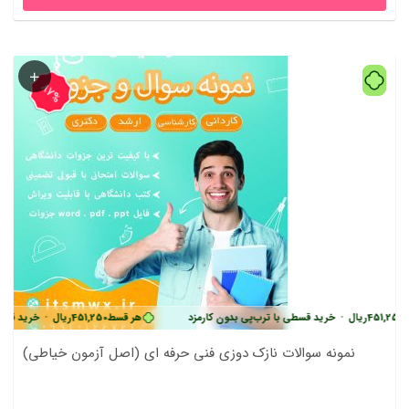
87%
ریال
•
خرید قسطی با ترب‌پی بدون کارمزد
هر قسط
451,250
ریال
•
خرید قسطی با ترب
نمونه سوالات نازک دوزی فنی حرفه ای (اصل آزمون خیاطی)