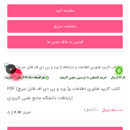
1,105,000ریال
1,950,000ریال
مقایسه کنید
بود.
مشاهده سریع
افزدون به علاقه مندی ها
56%
ریال
•
خرید قسطی با ترب‌پی بدون کارمزد
هر قسط
262,500
ریال
•
خرید قسطی با ترب
PDF (ورد و پی دی اف قابل سرچ )کتاب کاربرد فناوری اطلاعات و
ارتباطات دانشگاه جامع علمی کاربردی
یمت
قیمت
1,050,000
ریال
2,400,000
امتیاز
4.64
از 5
علی
اصلی
1,050,000ریال
2,400,000ریال