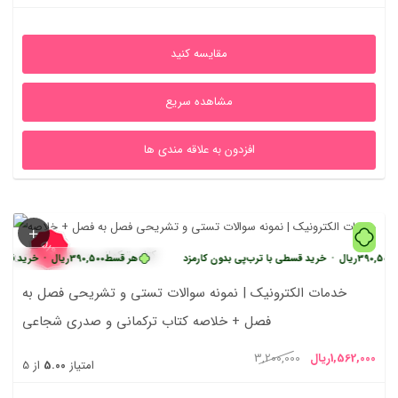
علی
اصلی
1,050,000ریال
2,100,000ریال
مقایسه کنید
بود.
مشاهده سریع
افزدون به علاقه مندی ها
51%
ریال
•
خرید قسطی با ترب‌پی بدون کارمزد
هر قسط
390,500
ریال
•
خرید قسطی با ترب
خدمات الکترونیک | نمونه سوالات تستی و تشریحی فصل به
فصل + خلاصه کتاب ترکمانی و صدری شجاعی
یمت
قیمت
1,562,000
ریال
3,200,000
امتیاز
5.00
از 5
علی
اصلی