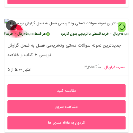
46%
ریال
•
خرید قسطی با ترب‌پی بدون کارمزد
هر قسط
450,000
ریال
•
خرید قسطی با ترب
جدیدترین نمونه سوالات تستی وتشریحی فصل به فصل گزارش
نویسی + کتاب و خلاصه
یمت
قیمت
1,800,000
ریال
3,350,000
امتیاز
5.00
از 5
علی
اصلی
1,800,000ریال
3,350,000ریال
مقایسه کنید
بود.
مشاهده سریع
افزدون به علاقه مندی ها