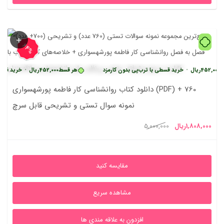
64%
ریال
•
خرید قسطی با ترب‌پی بدون کارمزد
هر قسط
452,000
ریال
•
خرید قسطی با ترب
دانلود کتاب روانشناسی کار فاطمه پورشهسواری (PDF) + 760
نمونه سوال تستی و تشریحی قابل سرچ
یمت
قیمت
1,808,000
ریال
5,000,000
علی
اصلی
1,808,000ریال
5,000,000ریال
مقایسه کنید
بود.
مشاهده سریع
افزدون به علاقه مندی ها