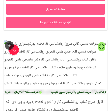
مشاهده سریع
افزدون به علاقه مندی ها
55%
ریال
•
خرید قسطی با ترب‌پی بدون کارمزد
هر قسط
306,250
ریال
•
خرید قسطی با ترب
ورد و پی دی اف ( word و pdf ) قابل سرچ کتاب روانشناسی کار
فاطمه پورشهسواری دانشگاه جامع علمی کاربردی