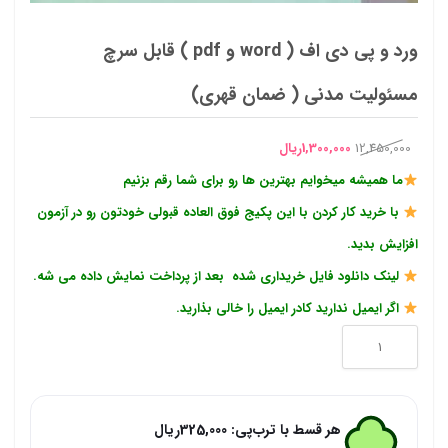
ورد و پی دی اف ( word و pdf ) قابل سرچ
مسئولیت مدنی ( ضمان قهری)
قیمت
قیمت
12,450,000
1,300,000
ریال
اصلی
فعلی
ما همیشه میخوایم بهترین ها رو برای شما رقم بزنیم
12,450,000ریال
1,300,000ریال
با خرید کار کردن با این پکیج فوق العاده قبولی خودتون رو در آزمون
بود.
است.
افزایش بدید.
لینک دانلود فایل خریداری شده بعد از پرداخت نمایش داده می شه.
اگر ایمیل ندارید کادر ایمیل را خالی بذارید.
ورد
و
پی
هر قسط با ترب‌پی:
325,000
ریال
دی