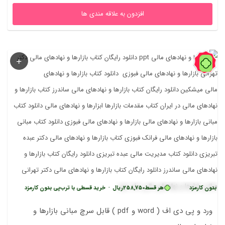
افزدون به علاقه مندی ها
41%
 کارمزد
هر قسط
258,750
ریال
•
خرید قسطی با ترب‌پی بدون کارمزد
هر قسط
ورد و پی دی اف ( word و pdf ) قابل سرچ مباني بازارها و