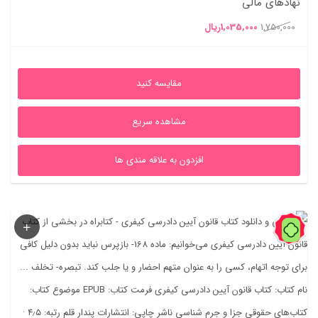
نهادهاي مالي
قیمت
قیمت
1,750,000
1,035,000
ریال
اصلی
فعلی
1,750,000ریال
1,035,000ریال
مقایسه کنید
بود.
است.
مشاهده سریع
افزدون به علاقه مندی ها
86%