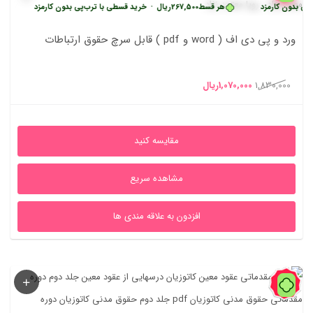
ن کارمزد
هر قسط
267,500
ریال
•
خرید قسطی با ترب‌پی بدون کارمزد
هر قسط
ورد و پی دی اف ( word و pdf ) قابل سرچ حقوق ارتباطات
قیمت
قیمت
1,830,000
1,070,000
ریال
اصلی
فعلی
1,830,000ریال
1,070,000ریال
مقایسه کنید
بود.
است.
مشاهده سریع
افزدون به علاقه مندی ها
59%