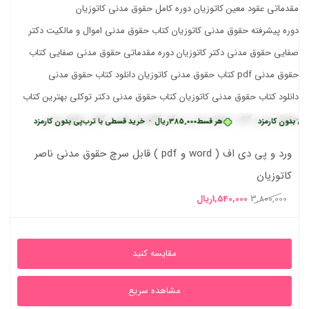
ن کارمزد
هر قسط
385,000
ریال
•
خرید قسطی با ترب‌پی بدون کارمزد
هر قسط
ورد و پی دی اف ( word و pdf ) قابل سرچ حقوق مدنی ناصر
کاتوزیان
قیمت
قیمت
3,800,000
1,540,000
ریال
اصلی
فعلی
3,800,000ریال
1,540,000ریال
مقایسه کنید
بود.
است.
مشاهده سریع