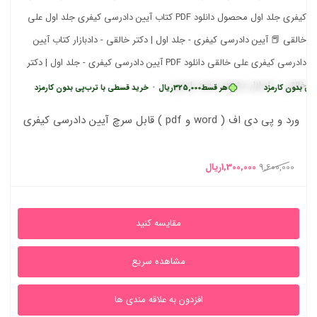
ن کارمزد
هر قسط
325,000
ریال
•
خرید قسطی با ترب‌پی بدون کارمزد
هر قسط
ورد و پی دی اف ( word و pdf ) قابل سرچ آیین دادرسی کیفری
قیمت
قیمت
9,600,000
1,300,000
ریال
اصلی
فعلی
9,600,000ریال
1,300,000ریال
مقایسه کنید
بود.
است.
مشاهده سریع
افزدون به علاقه مندی ها