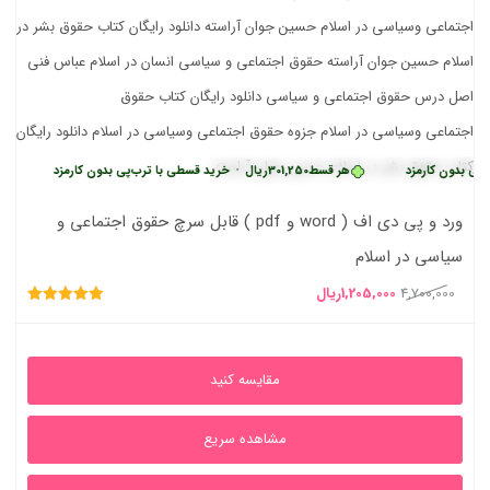
ن کارمزد
هر قسط
301,250
ریال
•
خرید قسطی با ترب‌پی بدون کارمزد
هر قسط
ورد و پی دی اف ( word و pdf ) قابل سرچ حقوق اجتماعی و
سیاسی در اسلام
قیمت
قیمت
4,700,000
1,205,000
ریال
امتیاز
اصلی
فعلی
5.00
از 5
4,700,000ریال
1,205,000ریال
مقایسه کنید
بود.
است.
مشاهده سریع