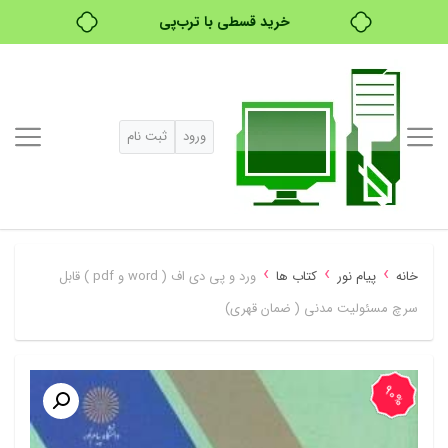
۴ قسط، بدون کارمزد
بدون ضامن، بدون سود
خرید قسطی با ترب‌پی
ورود
ثبت نام
›
›
›
خانه
پیام نور
کتاب ها
ورد و پی دی اف ( word و pdf ) قابل
سرچ مسئولیت مدنی ( ضمان قهری)
90%