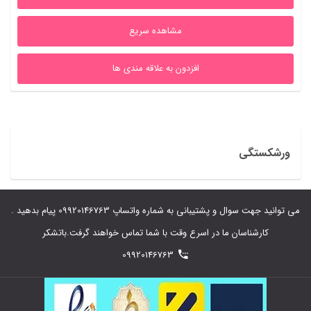
بود.
است.
مشاهده سریع
افزدون به علاقه مندی ها
ورشکستگی
می توانید جهت سوال و پشتیبانی به شماره واتساپ 09920146763 پیام بدهید .
کارشناسان ما در اسرع وقت با شما تماس خواهند گرفت.باتشکر
09920146763