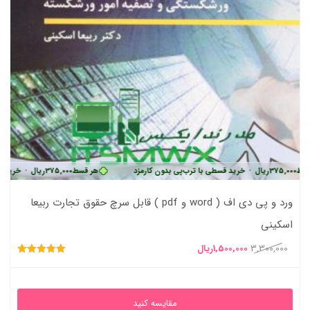
ط
375,000
ریال
•
خرید قسطی با ترب‌پی بدون کارمزد
هر قسط
375,000
ریال
•
خرید قسط
ورد و پی دی اف ( word و pdf ) قابل سرچ حقوق تجارت ربیعا
اسکینی
قیمت
قیمت
3,300,000
1,500,000
ریال
امتیاز
اصلی
فعلی
5.00
از 5
3,300,000ریال
1,500,000ریال
مقایسه کنید