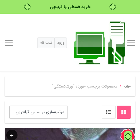
خرید قسطی با ترب‌پی
ورود
ثبت نام
›
خانه
محصولات برچسب خورده “ورشکستگی”
59%