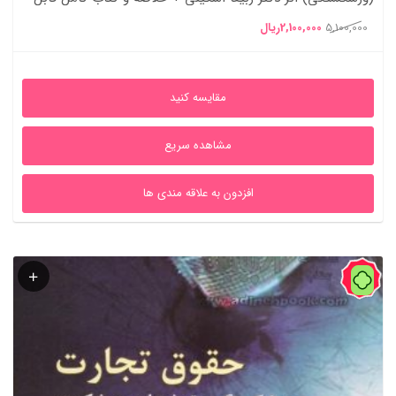
سرچ
قیمت
قیمت
5,100,000
2,100,000
ریال
اصلی
فعلی
5,100,000ریال
2,100,000ریال
مقایسه کنید
بود.
است.
مشاهده سریع
افزدون به علاقه مندی ها
55%