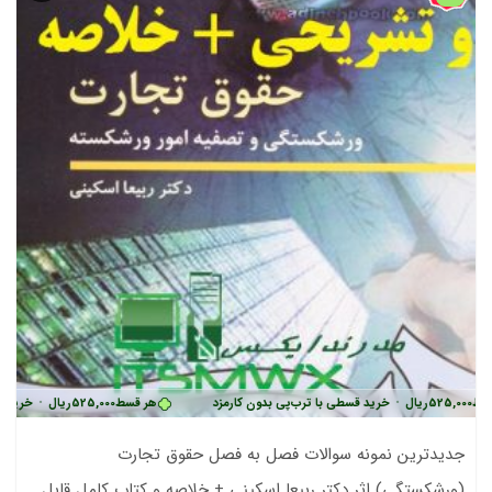
525,000
ریال
•
خرید قسطی با ترب‌پی بدون کارمزد
هر قسط
525,000
ریال
•
خرید قسط
جدیدترین نمونه سوالات فصل به فصل حقوق تجارت
(ورشکستگی) اثر دکتر ربیعا اسکینی + خلاصه و کتاب کامل قابل