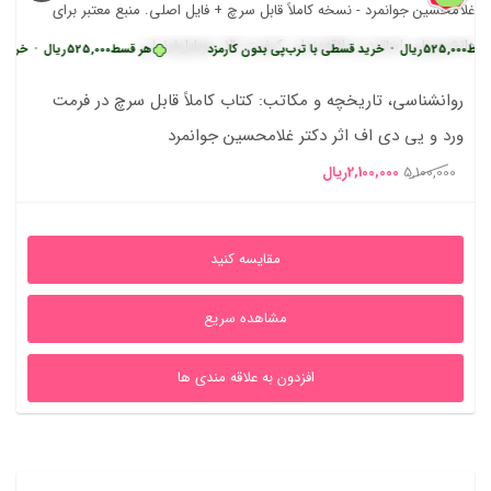
قسط
525,000
ریال
•
خرید قسطی با ترب‌پی بدون کارمزد
هر قسط
525,000
ریال
•
خرید 
روانشناسی، تاریخچه و مکاتب: کتاب کاملاً قابل سرچ در فرمت
ورد و پی دی اف اثر دکتر غلامحسین جوانمرد
قیمت
قیمت
5,100,000
2,100,000
ریال
اصلی
فعلی
5,100,000ریال
2,100,000ریال
مقایسه کنید
بود.
است.
مشاهده سریع
افزدون به علاقه مندی ها