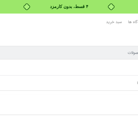
۴ قسط، بدون کارمزد
بدون ضامن، بدون سود
اه ها
سبد خرید
خرید قسطی با ترب‌پی