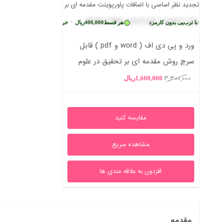
•
 قسطی با ترب‌پی بدون کارمزد
هر قسط
400,000
ریال
خرید قسطی با ترب‌پی بدون کا
ورد و پی دی اف ( word و pdf ) قابل
سرچ روش مقدمه ای بر تحقیق در علوم
انسانی محمدرضا حافظ نیا
3,300,000
قیمت
قیمت
1,600,000
ریال
اصلی
فعلی
3,300,000ریال
1,600,000ریال
مقایسه کنید
بود.
است.
مشاهده سریع
افزدون به علاقه مندی ها
مقدمه