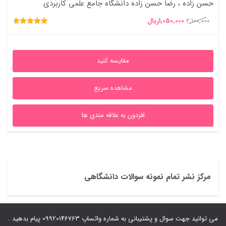
حسن زاده ، رضا حسن زاده دانشگاه جامع علمی کاربردی
قیمت
قیمت
2,100,000
1,050,000
ریال
امتیاز
اصلی
فعلی
4.75
از 5
2,100,000ریال
1,050,000ریال
مقایسه کنید
بود.
است.
مشاهده سریع
افزدون به علاقه مندی ها
مرکز نشر تمام نمونه سوالات دانشگاهی
می توانید جهت سوال و پشتیبانی به شماره واتساپ 09920146763 پیام بدهید .