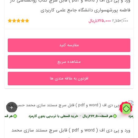
ورد و پی دی اف ( word و pdf ) قابل سرچ کتاب روانشناسی کار
فاطمه پورشهسواری دانشگاه جامع علمی کاربردی
قیمت
قیمت
2,750,000
1,225,000
ریال
امتیاز
اصلی
فعلی
5.00
از 5
2,750,000ریال
1,225,000ریال
مقایسه کنید
بود.
است.
مشاهده سریع
افزدون به علاقه مندی ها
50%
کارمزد
هر قسط
262,500
ریال
•
خرید قسطی با ترب‌پی بدون کارمزد
هر قسط
00
ورد و پی دی اف ( word و pdf ) قابل سرچ مستند سازی محمد