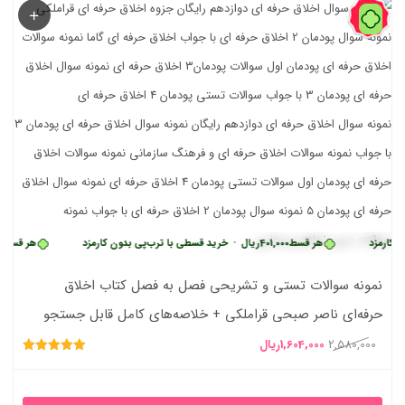
38%
 کارمزد
هر قسط
401,000
ریال
•
خرید قسطی با ترب‌پی بدون کارمزد
هر قسط
00
نمونه سوالات تستی و تشریحی فصل به فصل کتاب اخلاق
حرفه‌ای ناصر صبحی قراملکی + خلاصه‌های کامل قابل جستجو
قیمت
قیمت
2,580,000
1,604,000
ریال
امتیاز
اصلی
فعلی
5.00
از 5
2,580,000ریال
1,604,000ریال