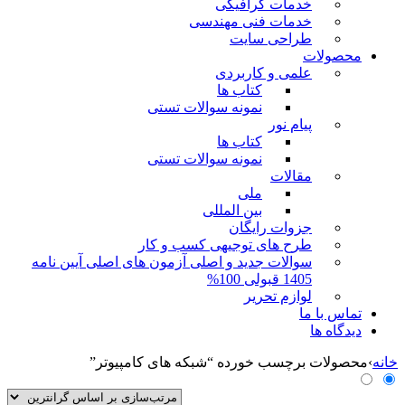
خدمات گرافیکی
خدمات فنی مهندسی
طراحی سایت
محصولات
علمی و کاربردی
کتاب ها
نمونه سوالات تستی
پیام نور
کتاب ها
نمونه سوالات تستی
مقالات
ملی
بین المللی
جزوات رایگان
طرح های توجیهی کسب و کار
سوالات جدید و اصلی آزمون های اصلی آیین نامه
1405 قبولی 100%
لوازم تحریر
تماس با ما
دیدگاه ها
خانه
›
محصولات برچسب خورده “شبکه های کامپیوتر”