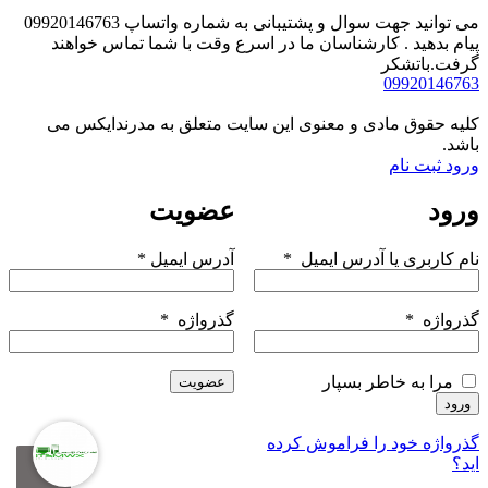
می توانید جهت سوال و پشتیبانی به شماره واتساپ 09920146763
پیام بدهید . کارشناسان ما در اسرع وقت با شما تماس خواهند
گرفت.باتشکر
09920146763
کلیه حقوق مادی و معنوی این سایت متعلق به مدرندایکس می
باشد.
ورود
ثبت نام
ورود
عضویت
نام کاربری یا آدرس ایمیل
*
آدرس ایمیل
*
گذرواژه
*
گذرواژه
*
مرا به خاطر بسپار
عضویت
ورود
0
گذرواژه خود را فراموش کرده
اید؟