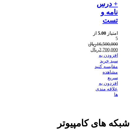
+ درس
نامه و
تست
امتیاز
5.00
از
5
16,500,000
ریال
قیمت
2,700,000
ریال
اصلی
قیمت
افزودن به
فعلی
16,500,000ریال
سبد خرید
بود.
2,700,000ریال
مقایسه کنید
است.
مشاهده
سریع
افزدون به
علاقه مندی
ها
شبکه های کامپیوتر