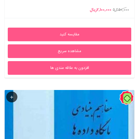
قیمت
قیمت
5,250,000
2,100,000
ریال
اصلی
فعلی
5,250,000ریال
2,100,000ریال
مقایسه کنید
بود.
است.
مشاهده سریع
افزدون به علاقه مندی ها
60%