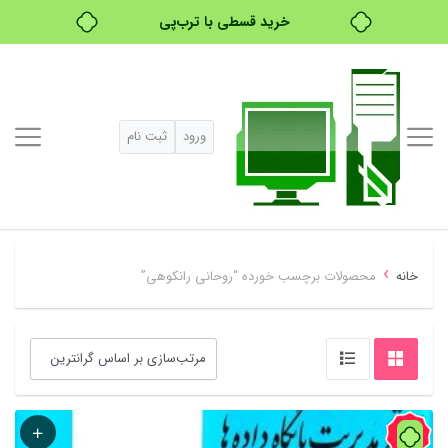
خرید قسطی با ترب‌پی
ورود
ثبت نام
›
خانه
محصولات برچسب خورده “روحانی رانکوهی”
60%