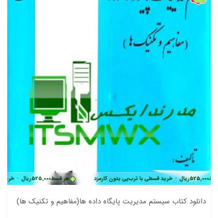
ط
525,000
ریال
•
خرید قسطی با ترب‌پی بدون کارمزد
هر قسط
525,000
ریال
•
خرید قسط
دانلود کتاب سيستم مديريت پايگاه داده ها(مفاهيم و تكنيك ها)