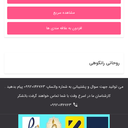
بود.
است.
مشاهده سریع
افزدون به علاقه مندی ها
روحانی رانکوهی
می توانید جهت سوال و پشتیبانی به شماره واتساپ 09920146763 پیام بدهید .
کارشناسان ما در اسرع وقت با شما تماس خواهند گرفت.باتشکر
09920146763