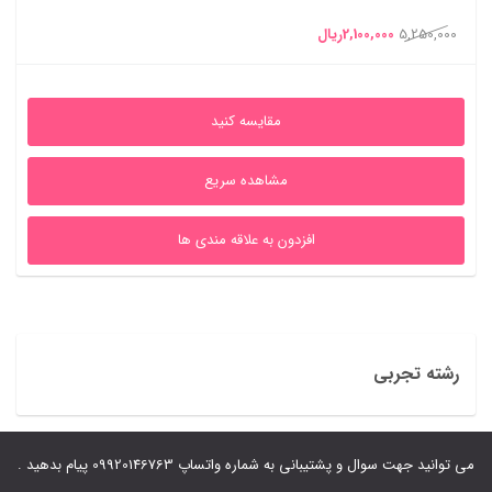
قیمت
قیمت
5,250,000
2,100,000
ریال
اصلی
فعلی
5,250,000ریال
2,100,000ریال
مقایسه کنید
بود.
است.
مشاهده سریع
افزدون به علاقه مندی ها
رشته تجربی
می توانید جهت سوال و پشتیبانی به شماره واتساپ 09920146763 پیام بدهید .