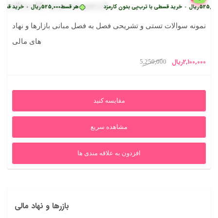
525,00
ریال
خرید قسطی با ترب‌پی بدون کارمزد
هر قسط
525,000
ریال
خرید قسطی 
•
•
نمونه سوالات تستی و تشریحی فصل به فصل مبانی بازارها و نهاد
های مالی
یمت
قیمت
2,100,000
ریال
5,250,000
علی
اصلی
2,100,000ریال
5,250,000ریال
مقایسه کنید
بود.
مشاهده سریع
افزدون به علاقه مندی ها
بازرها و نهاد مالی